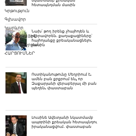
նկատմամբ քրեական
Մամուլ
հետապնդման մասին
Կրթություն
Գլխավոր
Կարևոր
Նախ՝ թող իրենք չհայհոյեն և
ՄԻՋԱԶԳԱՅԻՆ
չվիրավորեն․ քաղաքացիները՝
հայհոյանքը քրեականացնելու
Տարածաշրջան
մասին
ՀԱՐՑՈՒՄՆԵՐ
Ոստիկանութունը Մեղրիում է.
ամեն բան քրքրում են, որ
Զաքարյանի վերաբերյալ մի բան
պեղեն. փաստաբան
Լուսինե Ավետյանի նկատմամբ
ապօրինի քրեական հետապնդում է
իրականացվում․ փաստաբան