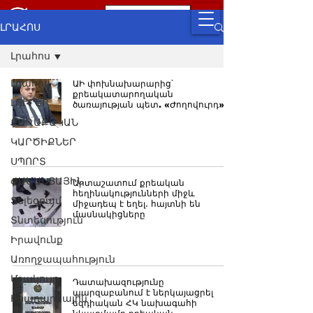
ԼՐԱՀՈՍ
Լրահոս
Լրահոս
ԱԻ փոխնախարարից՝
քրեակատարողական
ԼՈՒՐԵՐ
ծառայության պետ. «Ժողովուրդ»
ՔԱՂԱՔԱԿԱՆ
ԿԱՐԾԻՔՆԵՐ
ՍՊՈՐՏ
ԺԱՄԱՆՑԱՅԻՆ
Արտաշատում քրեական
հեղինակությունների միջև
Տելեգրամ
միջադեպ է եղել․ հայտնի են
մասնակիցները
Տնտեսություն
Իրավունք
Առողջապահություն
Մշակույթ
Դատախազությունը
պարզաբանում է ներկայացրել
Իրադարձային
եզդիական ՀԿ նախագահի