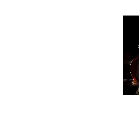
ՔԱՂԱ
ՄԻՋԱ
ՏԱՐԱ
ՏՆՏԵ
ԻՐԱՎՈ
ՍՊՈՐ