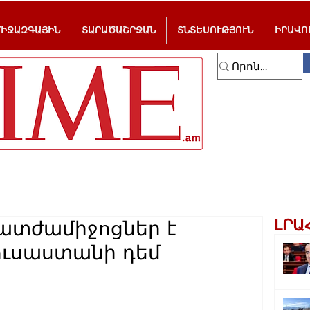
ՄԻՋԱԶԳԱՅԻՆ
ՏԱՐԱԾԱՇՐՋԱՆ
ՏՆՏԵՍՈՒԹՅՈՒՆ
ԻՐԱՎՈ
ԼՐԱ
ատժամիջոցներ է
ւսաստանի դեմ