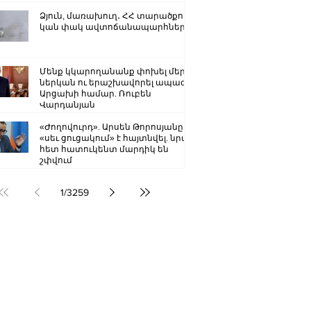
Ձյուն, մառախուղ․ ՀՀ տարածքում
կան փակ ավտոճանապարհներ
Մենք կկարողանանք փոխել մեր
ներկան ու երաշխավորել ապագա
Արցախի համար. Ռուբեն
Վարդանյան
«Ժողովուրդ». Արսեն Թորոսյանը
«սեւ ցուցակում» է հայտնվել. նրա
հետ հատուկենտ մարդիկ են
շփվում
1
/
3259