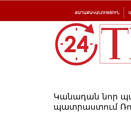
ՔԱՂԱՔԱԿԱՆՈՒԹՅՈՒՆ
Կանադան նոր պ
պատրաստում Ռո