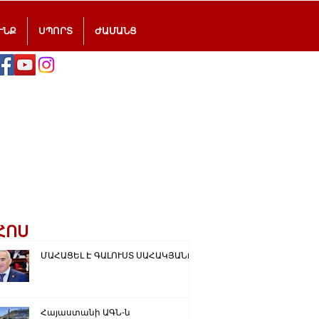
ՒՆՔ
ՍՊՈՐՏ
ԺԱՄԱՆՑ
ՀՈՍ
ՄԱՀԱՑԵԼ Է ԳԱԼՈՒՍՏ ՍԱՀԱԿՅԱՆԸ
Հայաստանի ԱԳՆ-ն