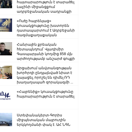
հայտարարություն է տարածել
Լաչինի միջանցքում
ադրբեջանական սադրանքի
վերաբերյալ
«Ուժը հայրենյաց»
կուսակցությունը խստորեն
դատապարտում է Ադրբեջանի
ռազմաքաղաքական
ղեկավարության.
Հանրային քրեական
հետապնդում՝ Վլադիմիր
Գասպարյանի կողմից 858 մլն
արժողությամբ անշարժ գույքի
վատնման..
Արցախում անվտանգության
խորհրդի ընդլայնված նիստ է
կայացել, որոշել են դիմել ՌԴ
խաղաղապահ զորակազմի ...
«Հայրենիք» կուսակցությունը
հայտարարություն է տարածել
Ստեփանակերտ-Գորիս
միջպետական մայրուղին
երկկողմանի փակ է. ԱՀ ՆԳՆ