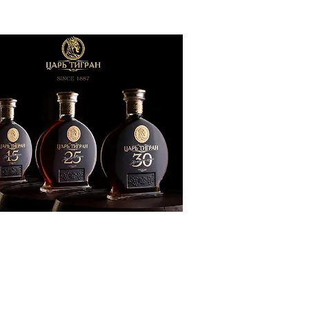
ՔԱԿԱՆՈՒԹՅՈՒՆ
ԶԳԱՅԻՆ
ԾԱՇՐՋԱՆ
ՍՈՒԹՅՈՒՆ
ՒՆՔ
Տ