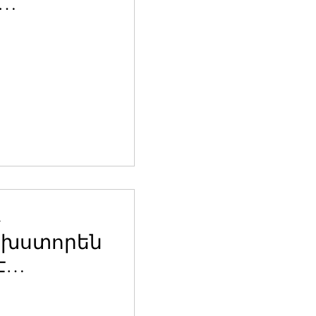
երյալ
»
ը խստորեն
է
կան