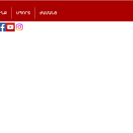
ՒՆՔ
ՍՊՈՐՏ
ԺԱՄԱՆՑ