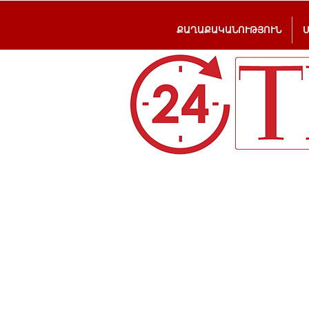
ՔԱՂԱՔԱԿԱՆՈՒԹՅՈՒՆ
NO COMMENT