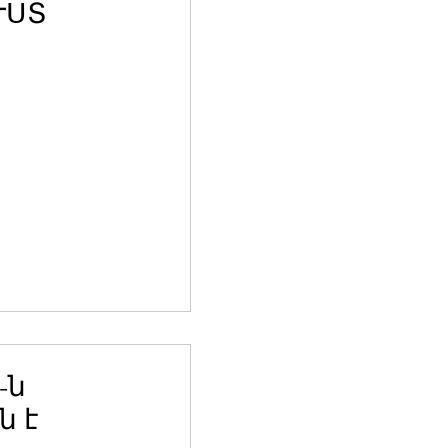
ՒՍՏ
-ն
ն է