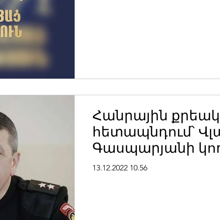
ղեկավարության.
Հանրային քրեա
հետապնդում՝ Վլ
Գասպարյանի կող
մլն արժողությա
13.12.2022 10.56
գույքի վատնման.