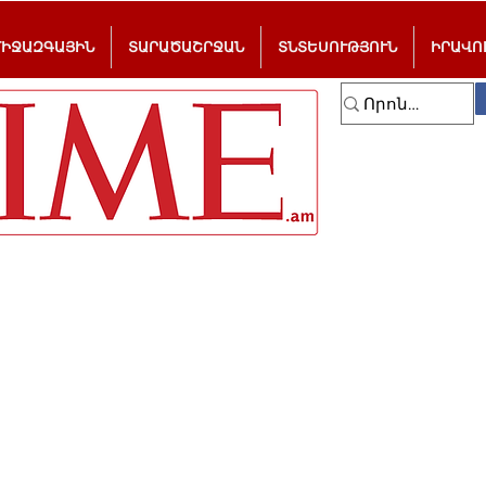
ՄԻՋԱԶԳԱՅԻՆ
ՏԱՐԱԾԱՇՐՋԱՆ
ՏՆՏԵՍՈՒԹՅՈՒՆ
ԻՐԱՎՈ