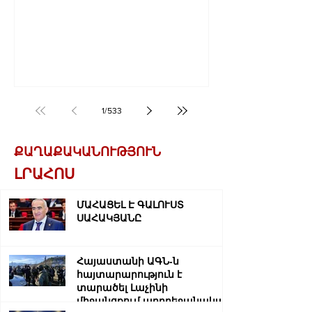
1
/
533
ՔԱՂԱՔԱԿԱՆՈՒԹՅՈՒՆ
ԼՐԱՀՈՍ
ՄԱՀԱՑԵԼ Է ԳԱԼՈՒՍՏ
ՍԱՀԱԿՅԱՆԸ
Հայաստանի ԱԳՆ-ն
հայտարարություն է
տարածել Լաչինի
միջանցքում ադրբեջանական