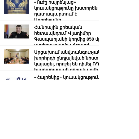
սադրանքի վերաբերյալ
«Ուժը հայրենյաց»
կուսակցությունը խստորեն
դատապարտում է
Ադրբեջանի
ռազմաքաղաքական
Հանրային քրեական
ղեկավարության.
հետապնդում՝ Վլադիմիր
Գասպարյանի կողմից 858 մլն
արժողությամբ անշարժ
գույքի վատնման..
Արցախում անվտանգության
խորհրդի ընդլայնված նիստ է
կայացել, որոշել են դիմել ՌԴ
խաղաղապահ զորակազմի ...
«Հայրենիք» կուսակցությունը
հայտարարություն է
տարածել
Ստեփանակերտ-Գորիս
միջպետական մայրուղին
երկկողմանի փակ է. ԱՀ ՆԳՆ
Ձյուն, մառախուղ․ ՀՀ
տարածքում կան փակ
ավտոճանապարհներ