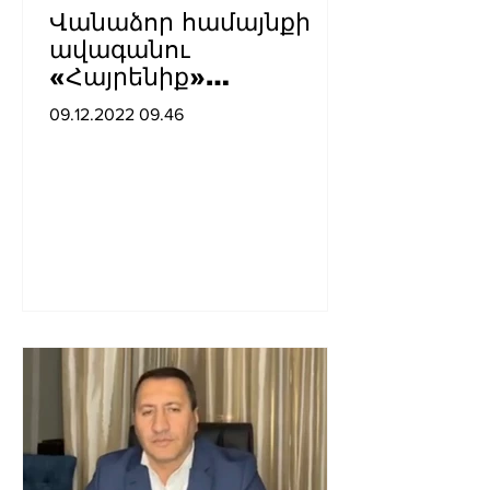
Վանաձոր համայնքի
ավագանու
«Հայրենիք»
խմբակցության
09.12.2022 09.46
ղեկավար Վահե
Դոխոյանը
հայտարարություն է
տարածել