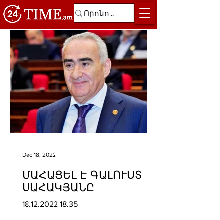
Dec 18, 2022
ՄԱՀԱՑԵԼ Է ԳԱԼՈՒՍՏ
ՍԱՀԱԿՅԱՆԸ
18.12.2022 18.35