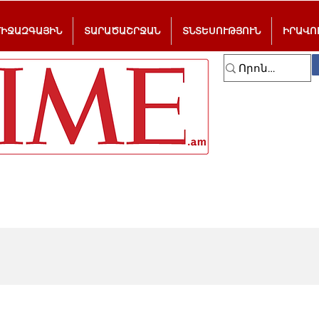
ՄԻՋԱԶԳԱՅԻՆ
ՏԱՐԱԾԱՇՐՋԱՆ
ՏՆՏԵՍՈՒԹՅՈՒՆ
ԻՐԱՎՈ