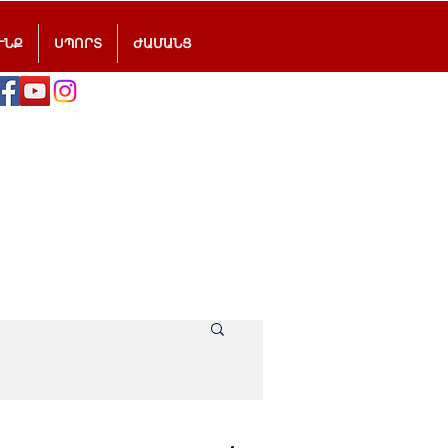
ՒՆՔ
ՍՊՈՐՏ
ԺԱՄԱՆՑ