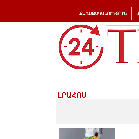
ՔԱՂԱՔԱԿԱՆՈՒԹՅՈՒՆ
ԼՐԱՀՈՍ