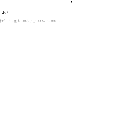
․ ԱՀԿ
իոն դեպք և ավելի քան 57 հազար