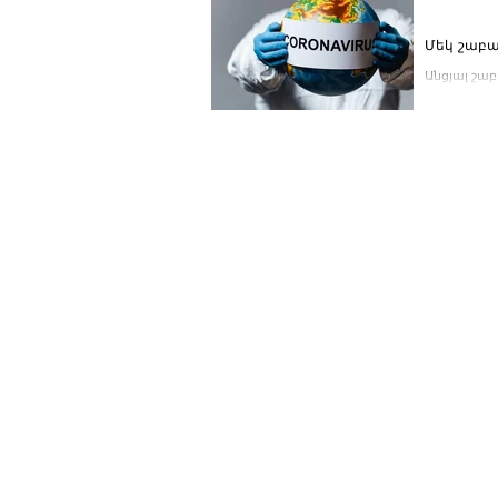
Մեկ շաբա
Անցյալ շա
մահացու վ