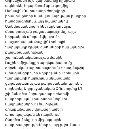
Ադրբեջանի այս վարքագիծը ոչ միայն 
ակներեև է դարձնում նրա կողմից 
Լեռնային Ղարաբաղի ժողովրդի 
իրավունքների և անվտանգության խնդիրը 
հասցեագրելու և այդ նպատակով 
Ստեփանակերտի հետ երկխոսելու 
մտադրության բացակայությունը, այլև 
հերթական անգամ վկայում է 
պաշտոնական Բաքվի՝ Լեռնային 
Ղարաբաղը էթնիկ զտումների ենթարկելու 
քաղաքականության 
շարունակականության մասին:
Լաչինի միջանցքի արգելափակումը 
գործնական արտահայտումն է բազմաթիվ 
ահազանգերի, որ Ադրբեջանը Լեռնային 
Ղարաբաղի հայության նկատմամբ 
ցեղասպանության քաղաքականություն է 
որդեգրել: Ադրբեջանական ԶՈւ կողմից ԼՂ 
շփման գծում հրադադարի ռեժիմի 
պարբերական խախտումներն ու 
սադրանքները ԼՂ հայության 
գոյաբանական վտանգը ավելի 
առարկայական են դարձնում:
Ընդգծում ենք, որ միջազգային 
պարտավորությունների, այդ թվում նաև 