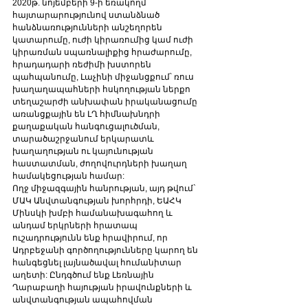
2020թ. նոյեմբերի 9-ի եռակողմ 
հայտարարությունով ստանձնած 
հանձնառությունների անշեղորեն 
կատարումը, ուժի կիրառումից կամ ուժի 
կիրառման սպառնալիքից հրաժարումը, 
հրադադարի ռեժիմի խստորեն 
պահպանումը, Լաչինի միջանցքում՝ ռուս 
խաղաղապահների հսկողության ներքո 
տեղաշարժի անխափան իրականացումը 
առանցքային են ԼՂ հիմնախնդրի 
քաղաքական հանգուցալուծման, 
տարածաշրջանում երկարատև 
խաղաղության ու կայունության 
հաստատման, ժողովուրդների խաղաղ 
համակեցության համար:
Ողջ միջազգային հանրության, այդ թվում` 
ՄԱԿ Անվտանգության խորհրդի, ԵԱՀԿ 
Մինսկի խմբի համանախագահող և 
անդամ երկրների հրատապ 
ուշադրությունն ենք հրավիրում, որ 
Ադրբեջանի գործողությունները կարող են 
հանգեցնել լայնածավալ հումանիտար 
աղետի: Ընդգծում ենք Լեռնային 
Ղարաբաղի հայության իրավունքների և 
անվտանգության ապահովման 