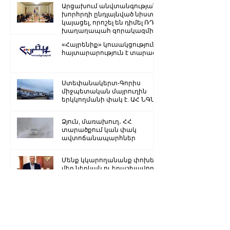
գույքի վատնման..
Արցախում անվտանգության
խորհրդի ընդլայնված նիստ է
կայացել, որոշել են դիմել ՌԴ
խաղաղապահ զորակազմի ...
«Հայրենիք» կուսակցությունը
հայտարարություն է տարածել
Ստեփանակերտ-Գորիս
միջպետական մայրուղին
երկկողմանի փակ է. ԱՀ ՆԳՆ
Ձյուն, մառախուղ․ ՀՀ
տարածքում կան փակ
ավտոճանապարհներ
Մենք կկարողանանք փոխել
մեր ներկան ու երաշխավորել
ապագա Արցախի համար.
Ռուբեն Վարդանյան
«Ժողովուրդ». Արսեն
Թորոսյանը «սեւ ցուցակում» է
հայտնվել. նրա հետ
հատուկենտ մարդիկ են