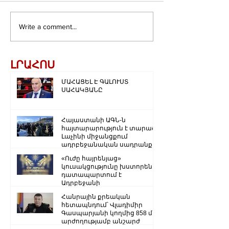
Write a comment...
ԼՐԱՀՈՍ
ՄԱՀԱՑԵԼ Է ԳԱԼՈՒՍՏ
ՍԱՀԱԿՅԱՆԸ
Հայաստանի ԱԳՆ-ն
հայտարարություն է տարածել
Լաչինի միջանցքում
ադրբեջանական սադրանքի
վերաբերյալ
«Ուժը հայրենյաց»
կուսակցությունը խստորեն
դատապարտում է
Ադրբեջանի
ռազմաքաղաքական
Հանրային քրեական
ղեկավարության.
հետապնդում՝ Վլադիմիր
Գասպարյանի կողմից 858 մլն
արժողությամբ անշարժ