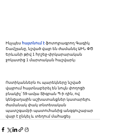
Ինչպես 
հայտնում է
 ֆոտոլրագրող Գագիկ 
Շամշյանը, նշված վայր են ժամանել ԱԻՆ ՓԾ 
Երևանի թիվ 1 հրշեջ-փրկարարական 
ջոկատից 1 մարտական հաշվարկ։
Ոստիկաններն ու պարեկները նշված 
վայրում հայտնաբերել են նույն փողոցի 
բնակիչ՝ 59-ամյա Տիգրան Պ-ի դին, ով 
կենցաղային աշխատանքներ կատարելու 
ժամանակ փակ տնտեսական 
պատշգամբի պատուհանից անզգուշաբար 
վայր է ընկել և տեղում մահացել։