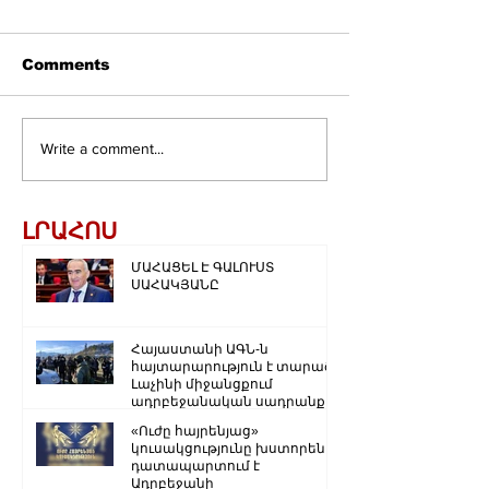
Comments
Write a comment...
ԼՐԱՀՈՍ
ՄԱՀԱՑԵԼ Է ԳԱԼՈՒՍՏ
ՍԱՀԱԿՅԱՆԸ
Հայաստանի ԱԳՆ-ն
հայտարարություն է տարածել
Լաչինի միջանցքում
ադրբեջանական սադրանքի
վերաբերյալ
«Ուժը հայրենյաց»
կուսակցությունը խստորեն
դատապարտում է
Ադրբեջանի