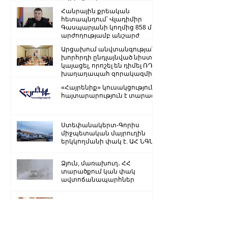
ռազմաքաղաքական
Հանրային քրեական
ղեկավարության.
հետապնդում՝ Վլադիմիր
Գասպարյանի կողմից 858 մլն
արժողությամբ անշարժ
գույքի վատնման..
Արցախում անվտանգության
խորհրդի ընդլայնված նիստ է
կայացել, որոշել են դիմել ՌԴ
խաղաղապահ զորակազմի ...
«Հայրենիք» կուսակցությունը
հայտարարություն է տարածել
Ստեփանակերտ-Գորիս
միջպետական մայրուղին
երկկողմանի փակ է. ԱՀ ՆԳՆ
Ձյուն, մառախուղ․ ՀՀ
տարածքում կան փակ
ավտոճանապարհներ
Մենք կկարողանանք փոխել
մեր ներկան ու երաշխավորել
ապագա Արցախի համար.
Ռուբեն Վարդանյան