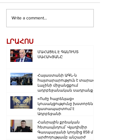
Write a comment...
ԼՐԱՀՈՍ
ՄԱՀԱՑԵԼ Է ԳԱԼՈՒՍՏ
ՍԱՀԱԿՅԱՆԸ
Հայաստանի ԱԳՆ-ն
հայտարարություն է տարածել
Լաչինի միջանցքում
ադրբեջանական սադրանքի
վերաբերյալ
«Ուժը հայրենյաց»
կուսակցությունը խստորեն
դատապարտում է
Ադրբեջանի
ռազմաքաղաքական
Հանրային քրեական
ղեկավարության.
հետապնդում՝ Վլադիմիր
Գասպարյանի կողմից 858 մլն
արժողությամբ անշարժ