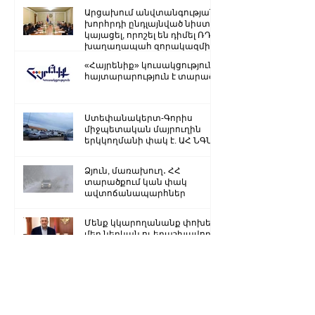
գույքի վատնման..
Արցախում անվտանգության
խորհրդի ընդլայնված նիստ է
կայացել, որոշել են դիմել ՌԴ
խաղաղապահ զորակազմի ...
«Հայրենիք» կուսակցությունը
հայտարարություն է տարածել
Ստեփանակերտ-Գորիս
միջպետական մայրուղին
երկկողմանի փակ է. ԱՀ ՆԳՆ
Ձյուն, մառախուղ․ ՀՀ
տարածքում կան փակ
ավտոճանապարհներ
Մենք կկարողանանք փոխել
մեր ներկան ու երաշխավորել
ապագա Արցախի համար.
Ռուբեն Վարդանյան
«Ժողովուրդ». Արսեն
Թորոսյանը «սեւ ցուցակում» է
հայտնվել. նրա հետ
հատուկենտ մարդիկ են