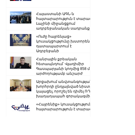
Հայաստանի ԱԳՆ-ն
հայտարարություն է տարածել
Լաչինի միջանցքում
ադրբեջանական սադրանքի
վերաբերյալ
«Ուժը հայրենյաց»
կուսակցությունը խստորեն
դատապարտում է
Ադրբեջանի
ռազմաքաղաքական
Հանրային քրեական
ղեկավարության.
հետապնդում՝ Վլադիմիր
Գասպարյանի կողմից 858 մլն
արժողությամբ անշարժ
գույքի վատնման..
Արցախում անվտանգության
խորհրդի ընդլայնված նիստ է
կայացել, որոշել են դիմել ՌԴ
խաղաղապահ զորակազմի ...
«Հայրենիք» կուսակցությունը
հայտարարություն է տարածել
Ստեփանակերտ-Գորիս
միջպետական մայրուղին