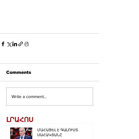
Comments
Write a comment...
ԼՐԱՀՈՍ
ՄԱՀԱՑԵԼ Է ԳԱԼՈՒՍՏ
ՍԱՀԱԿՅԱՆԸ