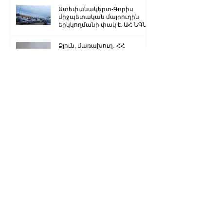
Ստեփանակերտ-Գորիս
միջպետական մայրուղին
երկկողմանի փակ է. ԱՀ ՆԳՆ
Ձյուն, մառախուղ․ ՀՀ
տարածքում կան փակ
ավտոճանապարհներ
Մենք կկարողանանք փոխել
մեր ներկան ու երաշխավորել
ապագա Արցախի համար.
Ռուբեն Վարդանյան
«Ժողովուրդ». Արսեն
Թորոսյանը «սեւ ցուցակում» է
հայտնվել. նրա հետ
հատուկենտ մարդիկ են
շփվում
1
/
3259