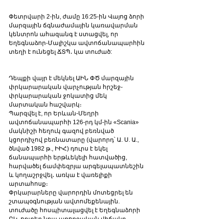
Փետրվարի 2-ին, ժամը 16:25-ին Վայոց ձորի 
մարզային ճգնաժամային կառավարման 
կենտրոն ահազանգ է ստացվել, որ 
Եղեգնաձոր-Մալիշկա ավտոճանապարհին 
տեղի է ունեցել ՃՏՊ․ կա տուժած:
Դեպքի վայր է մեկնել ԱԻՆ ՓԾ մարզային 
փրկարարական վարչության հրշեջ-
փրկարարական ջոկատից մեկ 
մարտական հաշվարկ։
Պարզվել է, որ Երևան-Մեղրի 
ավտոճանապարհի 126-րդ կմ-ին «Scania» 
մակնիշի հեղուկ գազով բեռնված 
կցորդիչով բեռնատարը (վարորդ՝ Ա. Ս. Ա., 
ծնված 1982 թ., ԻԻՀ) դուրս է եկել 
ճանապարհի երթևեկելի հատվածից, 
հարվածել ճամփեզրյա արգելապատնեշին 
և կողաշրջվել․ առկա է վառելիքի 
արտահոսք։
Փրկարարները վարորդին մոտեցրել են 
շտապօգնության ավտոմեքենային. 
տուժածը հոսպիտալացվել է Եղեգնաձորի 