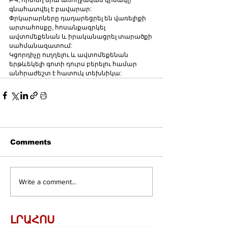
ԲԿ, որտեղ նրա առողջական վիճակը 
գնահատվել է բավարար:
Փրկարարները դադարեցրել են վառելիքի 
արտահոսքը, հոսանքազրկել 
ավտոմեքենան և իրականացրել տարածքի 
սահմանազատում:
Կցորդիչը ուղղելու և ավտոմեքենան 
երթևեկելի գոտի դուրս բերելու համար 
անհրաժեշտ է հատուկ տեխնիկա:
Comments
Write a comment...
ԼՐԱՀՈՍ