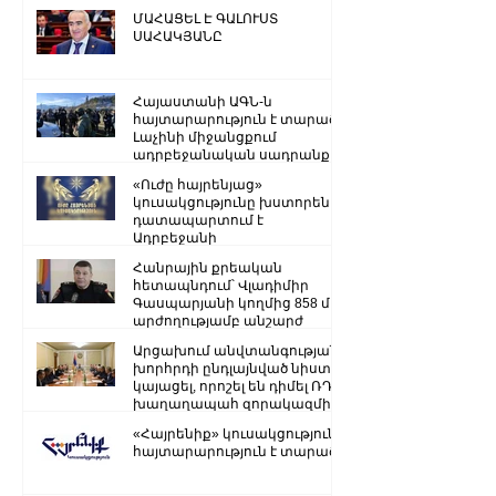
ՄԱՀԱՑԵԼ Է ԳԱԼՈՒՍՏ
ՍԱՀԱԿՅԱՆԸ
Հայաստանի ԱԳՆ-ն
հայտարարություն է տարածել
Լաչինի միջանցքում
ադրբեջանական սադրանքի
վերաբերյալ
«Ուժը հայրենյաց»
կուսակցությունը խստորեն
դատապարտում է
Ադրբեջանի
ռազմաքաղաքական
Հանրային քրեական
ղեկավարության.
հետապնդում՝ Վլադիմիր
Գասպարյանի կողմից 858 մլն
արժողությամբ անշարժ
գույքի վատնման..
Արցախում անվտանգության
խորհրդի ընդլայնված նիստ է
կայացել, որոշել են դիմել ՌԴ
խաղաղապահ զորակազմի ...
«Հայրենիք» կուսակցությունը
հայտարարություն է տարածել