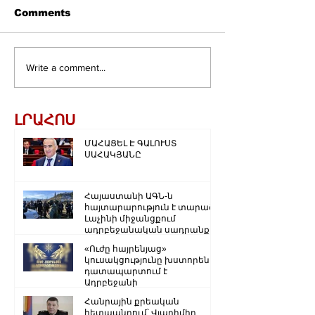
Comments
Write a comment...
ԼՐԱՀՈՍ
ՄԱՀԱՑԵԼ Է ԳԱԼՈՒՍՏ
ՍԱՀԱԿՅԱՆԸ
Հայաստանի ԱԳՆ-ն
հայտարարություն է տարածել
Լաչինի միջանցքում
ադրբեջանական սադրանքի
վերաբերյալ
«Ուժը հայրենյաց»
կուսակցությունը խստորեն
դատապարտում է
Ադրբեջանի
ռազմաքաղաքական
Հանրային քրեական
ղեկավարության.
հետապնդում՝ Վլադիմիր