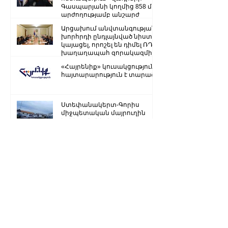
Գասպարյանի կողմից 858 մլն
արժողությամբ անշարժ
գույքի վատնման..
Արցախում անվտանգության
խորհրդի ընդլայնված նիստ է
կայացել, որոշել են դիմել ՌԴ
խաղաղապահ զորակազմի ...
«Հայրենիք» կուսակցությունը
հայտարարություն է տարածել
Ստեփանակերտ-Գորիս
միջպետական մայրուղին
երկկողմանի փակ է. ԱՀ ՆԳՆ
Ձյուն, մառախուղ․ ՀՀ
տարածքում կան փակ
ավտոճանապարհներ
Մենք կկարողանանք փոխել
մեր ներկան ու երաշխավորել
ապագա Արցախի համար.
Ռուբեն Վարդանյան
«Ժողովուրդ». Արսեն
Թորոսյանը «սեւ ցուցակում» է