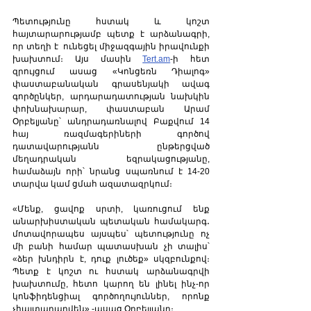
Պետությունը հստակ և կոշտ 
հայտարարությամբ պետք է արձանագրի, 
որ տեղի է  ունեցել միջազգային իրավունքի 
խախտում։ Այս մասին 
Tert.am
-ի հետ 
զրույցում ասաց «Կոնցեռն Դիալոգ» 
փաստաբանական գրասենյակի ավագ 
գործընկեր, արդարադատության նախկին 
փոխնախարար, փաստաբան Արամ 
Օրբելյանը՝ անդրադառնալով Բաքվում 14 
հայ ռազմագերիների գործով 
դատավարությանն ընթերցված 
մեղադրական եզրակացությանը, 
համաձայն որի՝ նրանց սպառնում է 14-20 
տարվա կամ ցմահ ազատազրկում։
«Մենք, ցավոք սրտի, կառուցում ենք 
անարխիստական պետական համակարգ․ 
մոտավորապես այսպես՝ պետությունը ոչ 
մի բանի համար պատասխան չի տալիս՝ 
«ձեր խնդիրն է, դուք լուծեք» սկզբունքով։ 
Պետք է կոշտ ու հստակ արձանագրվի 
խախտումը, հետո կարող են լինել ինչ-որ 
կոնֆիդենցիալ գործողույուններ, որոնք 
չհայտարարվեն»,-ասաց Օրբելյանը։