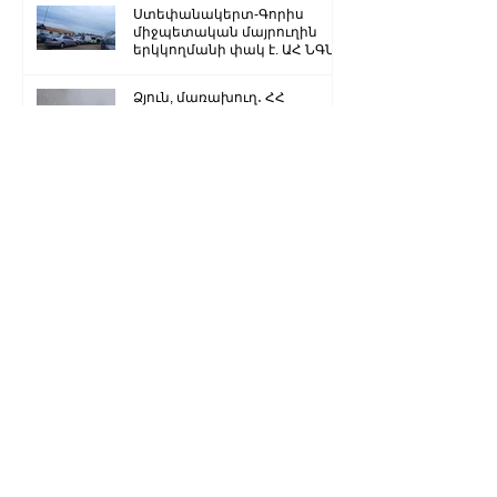
Ստեփանակերտ-Գորիս
միջպետական մայրուղին
երկկողմանի փակ է. ԱՀ ՆԳՆ
Ձյուն, մառախուղ․ ՀՀ
տարածքում կան փակ
ավտոճանապարհներ
Մենք կկարողանանք փոխել
մեր ներկան ու երաշխավորել
ապագա Արցախի համար.
Ռուբեն Վարդանյան
«Ժողովուրդ». Արսեն
Թորոսյանը «սեւ ցուցակում» է
հայտնվել. նրա հետ
հատուկենտ մարդիկ են
շփվում
1
/
3259