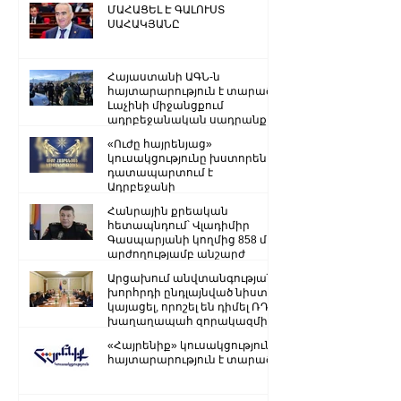
ՄԱՀԱՑԵԼ Է ԳԱԼՈՒՍՏ
ՍԱՀԱԿՅԱՆԸ
Հայաստանի ԱԳՆ-ն
հայտարարություն է տարածել
Լաչինի միջանցքում
ադրբեջանական սադրանքի
վերաբերյալ
«Ուժը հայրենյաց»
կուսակցությունը խստորեն
դատապարտում է
Ադրբեջանի
ռազմաքաղաքական
Հանրային քրեական
ղեկավարության.
հետապնդում՝ Վլադիմիր
Գասպարյանի կողմից 858 մլն
արժողությամբ անշարժ
գույքի վատնման..
Արցախում անվտանգության
խորհրդի ընդլայնված նիստ է
կայացել, որոշել են դիմել ՌԴ
խաղաղապահ զորակազմի ...
«Հայրենիք» կուսակցությունը
հայտարարություն է տարածել