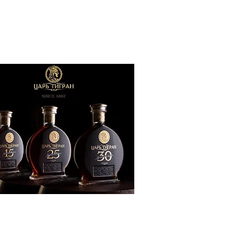
ՔԱԿԱՆՈՒԹՅՈՒՆ
ԶԳԱՅԻՆ
ԾԱՇՐՋԱՆ