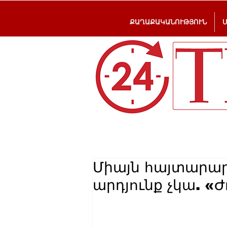
ՔԱՂԱՔԱԿԱՆՈՒԹՅՈՒՆ
Միայն հայտարարո
արդյունք չկա. «