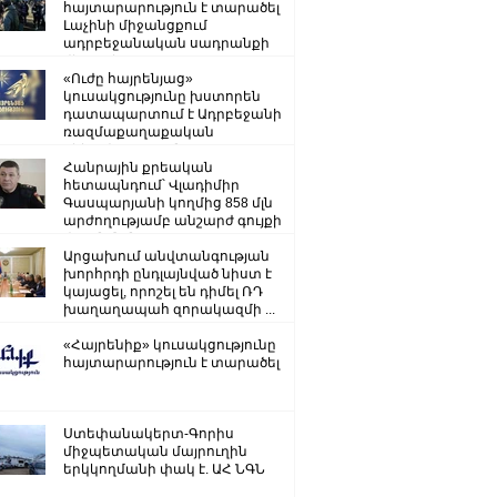
հայտարարություն է տարածել
Լաչինի միջանցքում
ադրբեջանական սադրանքի
վերաբերյալ
«Ուժը հայրենյաց»
կուսակցությունը խստորեն
դատապարտում է Ադրբեջանի
ռազմաքաղաքական
ղեկավարության.
Հանրային քրեական
հետապնդում՝ Վլադիմիր
Գասպարյանի կողմից 858 մլն
արժողությամբ անշարժ գույքի
վատնման..
Արցախում անվտանգության
խորհրդի ընդլայնված նիստ է
կայացել, որոշել են դիմել ՌԴ
խաղաղապահ զորակազմի ...
«Հայրենիք» կուսակցությունը
հայտարարություն է տարածել
Ստեփանակերտ-Գորիս
միջպետական մայրուղին
երկկողմանի փակ է. ԱՀ ՆԳՆ