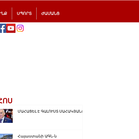
ՒՆՔ
ՍՊՈՐՏ
ԺԱՄԱՆՑ
ՀՈՍ
ՄԱՀԱՑԵԼ Է ԳԱԼՈՒՍՏ ՍԱՀԱԿՅԱՆԸ
Հայաստանի ԱԳՆ-ն