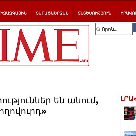
ՄԻՋԱԶԳԱՅԻՆ
ՏԱՐԱԾԱՇՐՋԱՆ
ՏՆՏԵՍՈՒԹՅՈՒՆ
ԻՐԱՎՈ
ԼՐԱ
ւթյուններ են անում,
Ժողովուրդ»