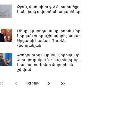
Ձյուն, մառախուղ․ ՀՀ տարածքում
կան փակ ավտոճանապարհներ
Մենք կկարողանանք փոխել մեր
ներկան ու երաշխավորել ապագա
Արցախի համար. Ռուբեն
Վարդանյան
«Ժողովուրդ». Արսեն Թորոսյանը
«սեւ ցուցակում» է հայտնվել. նրա
հետ հատուկենտ մարդիկ են
շփվում
1
/
3259