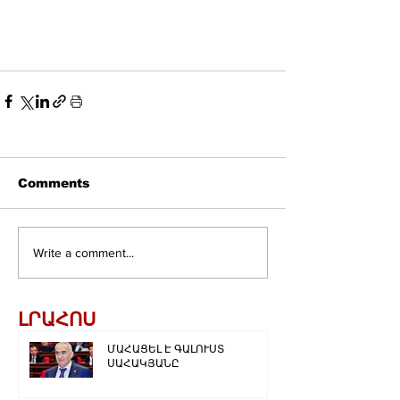
Comments
Write a comment...
ԼՐԱՀՈՍ
ՄԱՀԱՑԵԼ Է ԳԱԼՈՒՍՏ
ՍԱՀԱԿՅԱՆԸ