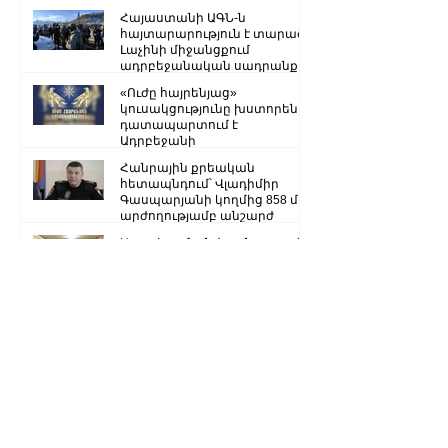
Հայաստանի ԱԳՆ-ն
հայտարարություն է տարածել
Լաչինի միջանցքում
ադրբեջանական սադրանքի
վերաբերյալ
«Ուժը հայրենյաց»
կուսակցությունը խստորեն
դատապարտում է
Ադրբեջանի
ռազմաքաղաքական
Հանրային քրեական
ղեկավարության.
հետապնդում՝ Վլադիմիր
Գասպարյանի կողմից 858 մլն
արժողությամբ անշարժ
գույքի վատնման..
Արցախում անվտանգության
խորհրդի ընդլայնված նիստ է
կայացել, որոշել են դիմել ՌԴ
խաղաղապահ զորակազմի ...
«Հայրենիք» կուսակցությունը
հայտարարություն է տարածել
Ստեփանակերտ-Գորիս
միջպետական մայրուղին
երկկողմանի փակ է. ԱՀ ՆԳՆ