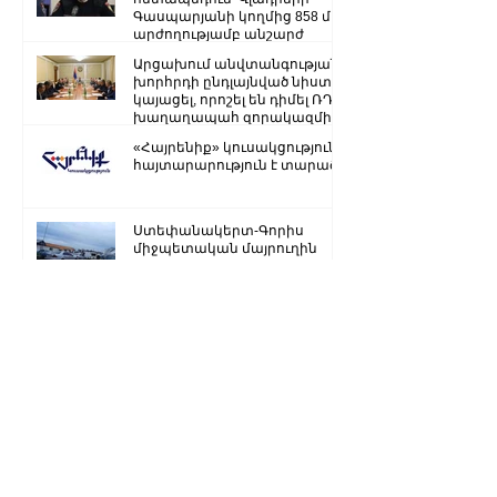
Գասպարյանի կողմից 858 մլն
արժողությամբ անշարժ
գույքի վատնման..
Արցախում անվտանգության
խորհրդի ընդլայնված նիստ է
կայացել, որոշել են դիմել ՌԴ
խաղաղապահ զորակազմի ...
«Հայրենիք» կուսակցությունը
հայտարարություն է տարածել
Ստեփանակերտ-Գորիս
միջպետական մայրուղին
երկկողմանի փակ է. ԱՀ ՆԳՆ
Ձյուն, մառախուղ․ ՀՀ
տարածքում կան փակ
ավտոճանապարհներ
Մենք կկարողանանք փոխել
մեր ներկան ու երաշխավորել
ապագա Արցախի համար.
Ռուբեն Վարդանյան
«Ժողովուրդ». Արսեն