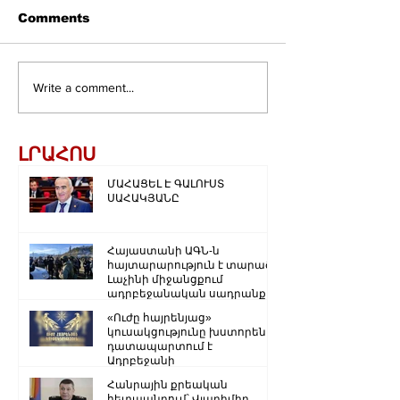
Comments
Write a comment...
ԼՐԱՀՈՍ
ՄԱՀԱՑԵԼ Է ԳԱԼՈՒՍՏ
ՍԱՀԱԿՅԱՆԸ
Հայաստանի ԱԳՆ-ն
հայտարարություն է տարածել
Լաչինի միջանցքում
ադրբեջանական սադրանքի
վերաբերյալ
«Ուժը հայրենյաց»
կուսակցությունը խստորեն
դատապարտում է
Ադրբեջանի
ռազմաքաղաքական
Հանրային քրեական
ղեկավարության.
հետապնդում՝ Վլադիմիր