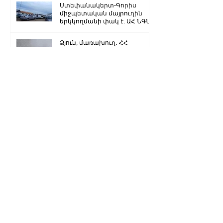
Ստեփանակերտ-Գորիս
միջպետական մայրուղին
երկկողմանի փակ է. ԱՀ ՆԳՆ
Ձյուն, մառախուղ․ ՀՀ
տարածքում կան փակ
ավտոճանապարհներ
Մենք կկարողանանք փոխել
մեր ներկան ու երաշխավորել
ապագա Արցախի համար.
Ռուբեն Վարդանյան
«Ժողովուրդ». Արսեն
Թորոսյանը «սեւ ցուցակում» է
հայտնվել. նրա հետ
հատուկենտ մարդիկ են
շփվում
1
/
3259