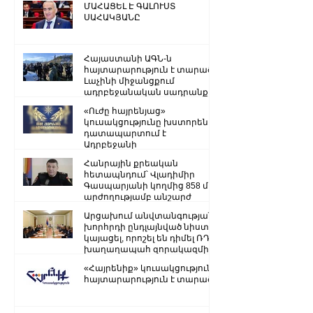
ՄԱՀԱՑԵԼ Է ԳԱԼՈՒՍՏ
ՍԱՀԱԿՅԱՆԸ
Հայաստանի ԱԳՆ-ն
հայտարարություն է տարածել
Լաչինի միջանցքում
ադրբեջանական սադրանքի
վերաբերյալ
«Ուժը հայրենյաց»
կուսակցությունը խստորեն
դատապարտում է
Ադրբեջանի
ռազմաքաղաքական
Հանրային քրեական
ղեկավարության.
հետապնդում՝ Վլադիմիր
Գասպարյանի կողմից 858 մլն
արժողությամբ անշարժ
գույքի վատնման..
Արցախում անվտանգության
խորհրդի ընդլայնված նիստ է
կայացել, որոշել են դիմել ՌԴ
խաղաղապահ զորակազմի ...
«Հայրենիք» կուսակցությունը
հայտարարություն է տարածել