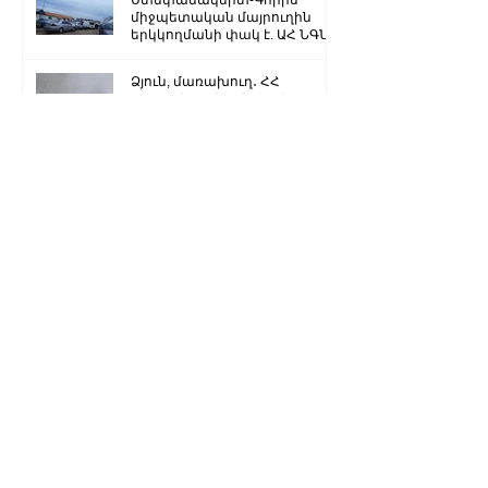
միջպետական մայրուղին
երկկողմանի փակ է. ԱՀ ՆԳՆ
Ձյուն, մառախուղ․ ՀՀ
տարածքում կան փակ
ավտոճանապարհներ
Մենք կկարողանանք փոխել
մեր ներկան ու երաշխավորել
ապագա Արցախի համար.
Ռուբեն Վարդանյան
«Ժողովուրդ». Արսեն
Թորոսյանը «սեւ ցուցակում» է
հայտնվել. նրա հետ
հատուկենտ մարդիկ են
շփվում
1
/
3259