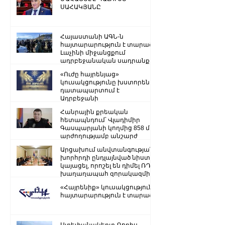
ՍԱՀԱԿՅԱՆԸ
Հայաստանի ԱԳՆ-ն
հայտարարություն է տարածել
Լաչինի միջանցքում
ադրբեջանական սադրանքի
վերաբերյալ
«Ուժը հայրենյաց»
կուսակցությունը խստորեն
դատապարտում է
Ադրբեջանի
ռազմաքաղաքական
Հանրային քրեական
ղեկավարության.
հետապնդում՝ Վլադիմիր
Գասպարյանի կողմից 858 մլն
արժողությամբ անշարժ
գույքի վատնման..
Արցախում անվտանգության
խորհրդի ընդլայնված նիստ է
կայացել, որոշել են դիմել ՌԴ
խաղաղապահ զորակազմի ...
«Հայրենիք» կուսակցությունը
հայտարարություն է տարածել
Ստեփանակերտ-Գորիս