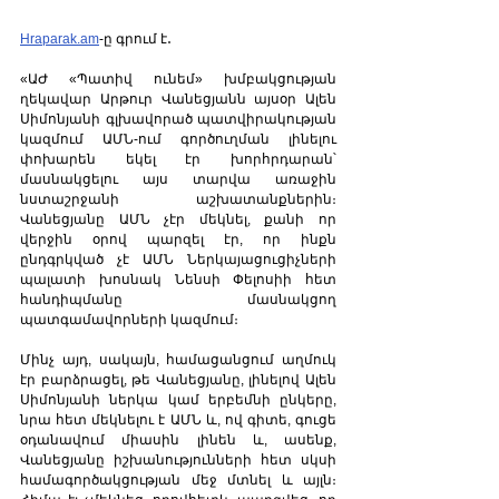
Hraparak.am
-ը գրում է․ 
«ԱԺ «Պատիվ ունեմ» խմբակցության 
ղեկավար Արթուր Վանեցյանն այսօր Ալեն 
Սիմոնյանի գլխավորած պատվիրակության 
կազմում ԱՄՆ-ում գործուղման լինելու 
փոխարեն եկել էր խորհրդարան՝ 
մասնակցելու այս տարվա առաջին 
նստաշրջանի աշխատանքներին։ 
Վանեցյանը ԱՄՆ չէր մեկնել, քանի որ 
վերջին օրով պարզել էր, որ ինքն 
ընդգրկված չէ ԱՄՆ Ներկայացուցիչների 
պալատի խոսնակ Նենսի Փելոսիի հետ 
հանդիպմանը մասնակցող 
պատգամավորների կազմում։
Մինչ այդ, սակայն, համացանցում աղմուկ 
էր բարձրացել, թե Վանեցյանը, լինելով Ալեն 
Սիմոնյանի ներկա կամ երբեմնի ընկերը, 
նրա հետ մեկնելու է ԱՄՆ և, ով գիտե, գուցե 
օդանավում միասին լինեն և, ասենք, 
Վանեցյանը իշխանությունների հետ սկսի 
համագործակցության մեջ մտնել և այլն։ 