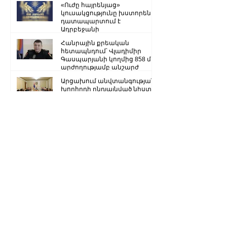
«Ուժը հայրենյաց»
կուսակցությունը խստորեն
դատապարտում է
Ադրբեջանի
ռազմաքաղաքական
Հանրային քրեական
ղեկավարության.
հետապնդում՝ Վլադիմիր
Գասպարյանի կողմից 858 մլն
արժողությամբ անշարժ
գույքի վատնման..
Արցախում անվտանգության
խորհրդի ընդլայնված նիստ է
կայացել, որոշել են դիմել ՌԴ
խաղաղապահ զորակազմի ...
«Հայրենիք» կուսակցությունը
հայտարարություն է տարածել
Ստեփանակերտ-Գորիս
միջպետական մայրուղին
երկկողմանի փակ է. ԱՀ ՆԳՆ
Ձյուն, մառախուղ․ ՀՀ
տարածքում կան փակ
ավտոճանապարհներ