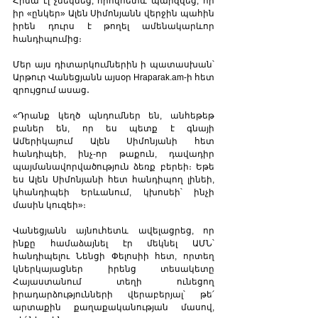
Հիմա էլ չմեկնեց, որովհետև պարզվեց, որ 
իր «ընկեր» Ալեն Սիմոնյանն վերջին պահին 
իրեն դուրս է թողել ամենակարևոր 
հանդիպումից։ 
Մեր այս դիտարկումներին ի պատասխան՝ 
Արթուր Վանեցյանն այսօր Hraparak.am-ի հետ 
զրույցում ասաց․
«Դրանք կեղծ պնդումներ են, անհեթեթ 
բաներ են, որ ես պետք է գնայի 
Ամերիկայում Ալեն Սիմոնյանի հետ 
հանդիպեի, ինչ-որ թաքուն, դավադիր 
պայմանավորվածություն ձեռք բերեի։ Եթե 
ես Ալեն Սիմոնյանի հետ հանդիպող լինեի, 
կհանդիպեի Երևանում, կխոսեի՝ ինչի 
մասին կուզեի»։
Վանեցյանն այնուհետև ավելացրեց, որ 
ինքը համաձայնել էր մեկնել ԱՄՆ՝ 
հանդիպելու Նենցի Փելոսիի հետ, որտեղ 
կներկայացներ իրենց տեսակետը 
Հայաստանում տեղի ունեցող 
իրադարձությունների վերաբերյալ՝ թե՛ 
արտաքին քաղաքականության մասով, 