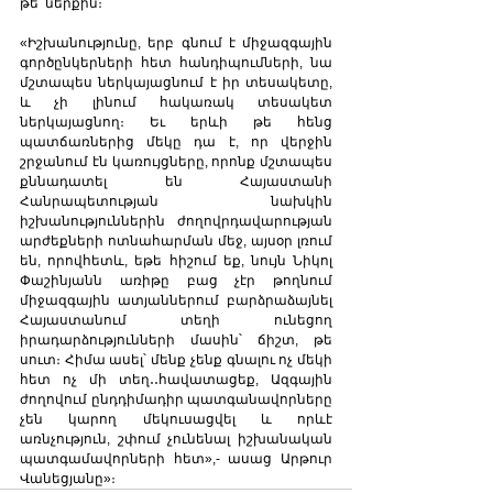
թե՛ ներքին։
«Իշխանությունը, երբ գնում է միջազգային 
գործընկերների հետ հանդիպումների, նա 
մշտապես ներկայացնում է իր տեսակետը, 
և չի լինում հակառակ տեսակետ 
ներկայացնող։ Եւ երևի թե հենց 
պատճառներից մեկը դա է, որ վերջին 
շրջանում էն կառույցները, որոնք մշտապես 
քննադատել են Հայաստանի 
Հանրապետության նախկին 
իշխանություններին ժողովրդավարության 
արժեքների ոտնահարման մեջ, այսօր լռում 
են, որովհետև, եթե հիշում եք, նույն Նիկոլ 
Փաշինյանն առիթը բաց չէր թողնում 
միջազգային ատյաններում բարձրաձայնել 
Հայաստանում տեղի ունեցող 
իրադարձությունների մասին՝ ճիշտ, թե 
սուտ։ Հիմա ասել՝ մենք չենք գնալու ոչ մեկի 
հետ ոչ մի տեղ․․հավատացեք, Ազգային 
ժողովում ընդդիմադիր պատգանավորները 
չեն կարող մեկուսացվել և որևէ 
առնչություն, շփում չունենալ իշխանական 
պատգամավորների հետ»,- ասաց Արթուր 
Վանեցյանը»։