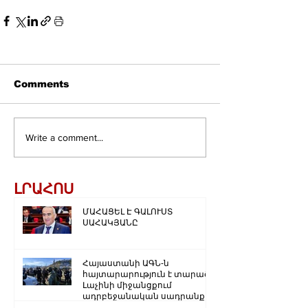
Comments
Write a comment...
ԼՐԱՀՈՍ
ՄԱՀԱՑԵԼ Է ԳԱԼՈՒՍՏ
ՍԱՀԱԿՅԱՆԸ
Հայաստանի ԱԳՆ-ն
հայտարարություն է տարածել
Լաչինի միջանցքում
ադրբեջանական սադրանքի
վերաբերյալ