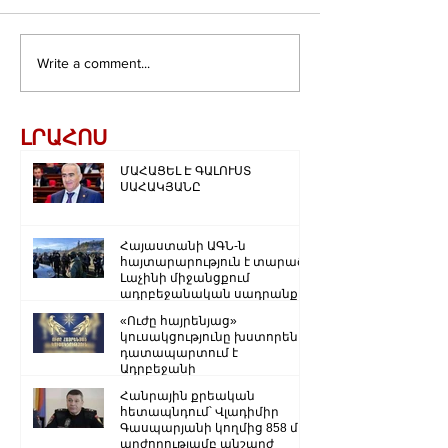
Write a comment...
ԼՐԱՀՈՍ
ՄԱՀԱՑԵԼ Է ԳԱԼՈՒՍՏ
ՍԱՀԱԿՅԱՆԸ
Հայաստանի ԱԳՆ-ն
հայտարարություն է տարածել
Լաչինի միջանցքում
ադրբեջանական սադրանքի
վերաբերյալ
«Ուժը հայրենյաց»
կուսակցությունը խստորեն
դատապարտում է
Ադրբեջանի
ռազմաքաղաքական
Հանրային քրեական
ղեկավարության.
հետապնդում՝ Վլադիմիր
Գասպարյանի կողմից 858 մլն
արժողությամբ անշարժ