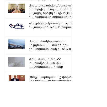
գույքի վատնման..
Արցախում անվտանգության
խորհրդի ընդլայնված նիստ է
կայացել, որոշել են դիմել ՌԴ
խաղաղապահ զորակազմի ...
«Հայրենիք» կուսակցությունը
հայտարարություն է տարածել
Ստեփանակերտ-Գորիս
միջպետական մայրուղին
երկկողմանի փակ է. ԱՀ ՆԳՆ
Ձյուն, մառախուղ․ ՀՀ
տարածքում կան փակ
ավտոճանապարհներ
Մենք կկարողանանք փոխել
մեր ներկան ու երաշխավորել
ապագա Արցախի համար.
Ռուբեն Վարդանյան
«Ժողովուրդ». Արսեն
Թորոսյանը «սեւ ցուցակում» է
հայտնվել. նրա հետ
հատուկենտ մարդիկ են