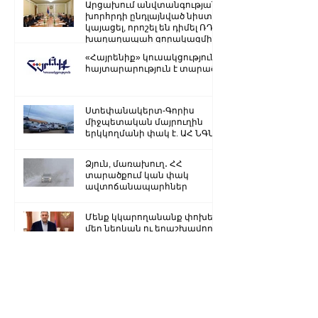
Արցախում անվտանգության
խորհրդի ընդլայնված նիստ է
կայացել, որոշել են դիմել ՌԴ
խաղաղապահ զորակազմի ...
«Հայրենիք» կուսակցությունը
հայտարարություն է տարածել
Ստեփանակերտ-Գորիս
միջպետական մայրուղին
երկկողմանի փակ է. ԱՀ ՆԳՆ
Ձյուն, մառախուղ․ ՀՀ
տարածքում կան փակ
ավտոճանապարհներ
Մենք կկարողանանք փոխել
մեր ներկան ու երաշխավորել
ապագա Արցախի համար.
Ռուբեն Վարդանյան
«Ժողովուրդ». Արսեն
Թորոսյանը «սեւ ցուցակում» է
հայտնվել. նրա հետ
հատուկենտ մարդիկ են
շփվում