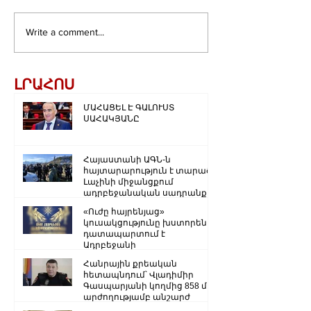
Write a comment...
ԼՐԱՀՈՍ
ՄԱՀԱՑԵԼ Է ԳԱԼՈՒՍՏ
ՍԱՀԱԿՅԱՆԸ
Հայաստանի ԱԳՆ-ն
հայտարարություն է տարածել
Լաչինի միջանցքում
ադրբեջանական սադրանքի
վերաբերյալ
«Ուժը հայրենյաց»
կուսակցությունը խստորեն
դատապարտում է
Ադրբեջանի
ռազմաքաղաքական
Հանրային քրեական
ղեկավարության.
հետապնդում՝ Վլադիմիր
Գասպարյանի կողմից 858 մլն
արժողությամբ անշարժ
գույքի վատնման..