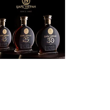
ՔԱԿԱՆՈՒԹՅՈՒՆ
ԶԳԱՅԻՆ
ԾԱՇՐՋԱՆ
ՍՈՒԹՅՈՒՆ
ՒՆՔ
Տ
ՆՑ