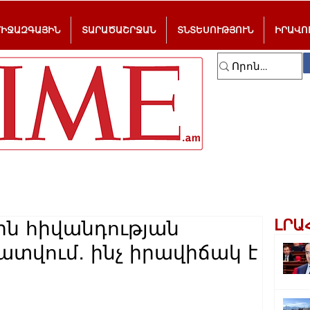
ՄԻՋԱԶԳԱՅԻՆ
ՏԱՐԱԾԱՇՐՋԱՆ
ՏՆՏԵՍՈՒԹՅՈՒՆ
ԻՐԱՎՈ
ԼՐԱ
ին հիվանդության
ատվում․ ինչ իրավիճակ է