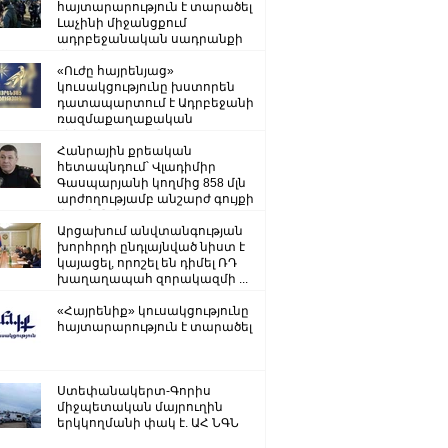
հայտարարություն է տարածել
Լաչինի միջանցքում
ադրբեջանական սադրանքի
վերաբերյալ
«Ուժը հայրենյաց»
կուսակցությունը խստորեն
դատապարտում է Ադրբեջանի
ռազմաքաղաքական
ղեկավարության.
Հանրային քրեական
հետապնդում՝ Վլադիմիր
Գասպարյանի կողմից 858 մլն
արժողությամբ անշարժ գույքի
վատնման..
Արցախում անվտանգության
խորհրդի ընդլայնված նիստ է
կայացել, որոշել են դիմել ՌԴ
խաղաղապահ զորակազմի ...
«Հայրենիք» կուսակցությունը
հայտարարություն է տարածել
Ստեփանակերտ-Գորիս
միջպետական մայրուղին
երկկողմանի փակ է. ԱՀ ՆԳՆ