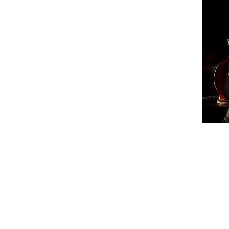
ՔԱՂԱ
ՄԻՋԱ
ՏԱՐԱ
ՏՆՏԵ
ԻՐԱՎՈ
ՍՊՈՐ
ԺԱՄԱ