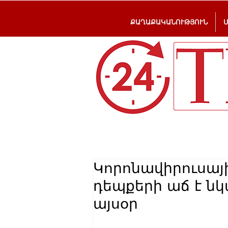
ՔԱՂԱՔԱԿԱՆՈՒԹՅՈՒՆ
Կորոնավիրուսայ
դեպքերի աճ է նկ
այսօր