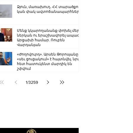
Ձյուն, մառախուղ․ ՀՀ տարածքում
կան փակ ավտոճանապարհներ
Մենք կկարողանանք փոխել մեր
ներկան ու երաշխավորել ապագա
Արցախի համար. Ռուբեն
Վարդանյան
«Ժողովուրդ». Արսեն Թորոսյանը
«սեւ ցուցակում» է հայտնվել. նրա
հետ հատուկենտ մարդիկ են
շփվում
1
/
3259