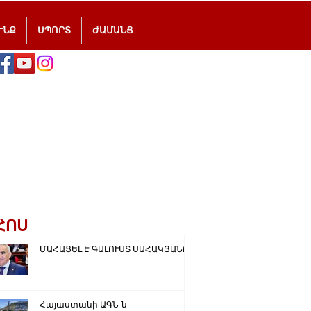
ՒՆՔ
ՍՊՈՐՏ
ԺԱՄԱՆՑ
ՀՈՍ
ՄԱՀԱՑԵԼ Է ԳԱԼՈՒՍՏ ՍԱՀԱԿՅԱՆԸ
Հայաստանի ԱԳՆ-ն