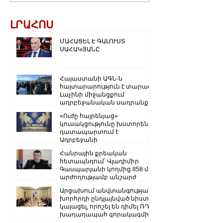
ԼՐԱՀՈՍ
ՄԱՀԱՑԵԼ Է ԳԱԼՈՒՍՏ
ՍԱՀԱԿՅԱՆԸ
Հայաստանի ԱԳՆ-ն
հայտարարություն է տարածել
Լաչինի միջանցքում
ադրբեջանական սադրանքի
վերաբերյալ
«Ուժը հայրենյաց»
կուսակցությունը խստորեն
դատապարտում է
Ադրբեջանի
ռազմաքաղաքական
Հանրային քրեական
ղեկավարության.
հետապնդում՝ Վլադիմիր
Գասպարյանի կողմից 858 մլն
արժողությամբ անշարժ
գույքի վատնման..
Արցախում անվտանգության
խորհրդի ընդլայնված նիստ է
կայացել, որոշել են դիմել ՌԴ
խաղաղապահ զորակազմի ...