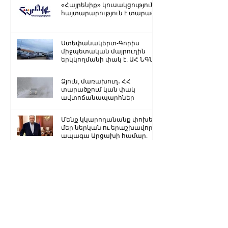
«Հայրենիք» կուսակցությունը
հայտարարություն է տարածել
Ստեփանակերտ-Գորիս
միջպետական մայրուղին
երկկողմանի փակ է. ԱՀ ՆԳՆ
Ձյուն, մառախուղ․ ՀՀ
տարածքում կան փակ
ավտոճանապարհներ
Մենք կկարողանանք փոխել
մեր ներկան ու երաշխավորել
ապագա Արցախի համար.
Ռուբեն Վարդանյան
«Ժողովուրդ». Արսեն
Թորոսյանը «սեւ ցուցակում» է
հայտնվել. նրա հետ
հատուկենտ մարդիկ են
շփվում
1
/
3259