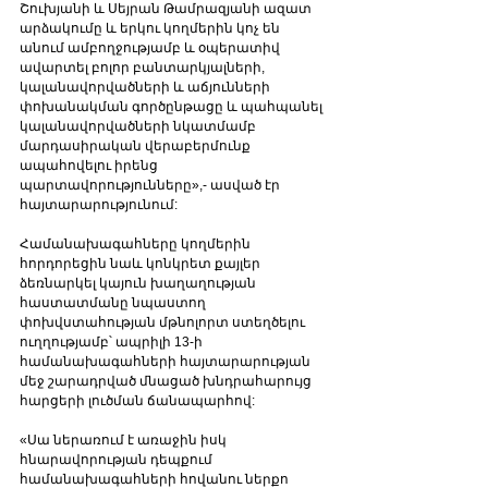
Շուխյանի և Սեյրան Թամրազյանի ազատ 
արձակումը և երկու կողմերին կոչ են 
անում ամբողջությամբ և օպերատիվ 
ավարտել բոլոր բանտարկյալների, 
կալանավորվածների և աճյունների 
փոխանակման գործընթացը և պահպանել 
կալանավորվածների նկատմամբ 
մարդասիրական վերաբերմունք 
ապահովելու իրենց 
պարտավորությունները»,- ասված էր 
հայտարարությունում:
Համանախագահները կողմերին 
հորդորեցին նաև կոնկրետ քայլեր 
ձեռնարկել կայուն խաղաղության 
հաստատմանը նպաստող 
փոխվստահության մթնոլորտ ստեղծելու 
ուղղությամբ՝ ապրիլի 13-ի 
համանախագահների հայտարարության 
մեջ շարադրված մնացած խնդրահարույց 
հարցերի լուծման ճանապարհով:
«Սա ներառում է առաջին իսկ 
հնարավորության դեպքում 
համանախագահների հովանու ներքո 