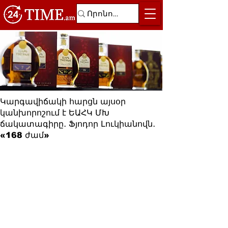
Կարգավիճակի հարցն այսօր
կանխորոշում է ԵԱՀԿ ՄԽ
ճակատագիրը․ Ֆյոդոր Լուկիանովն․
«168 ժամ»