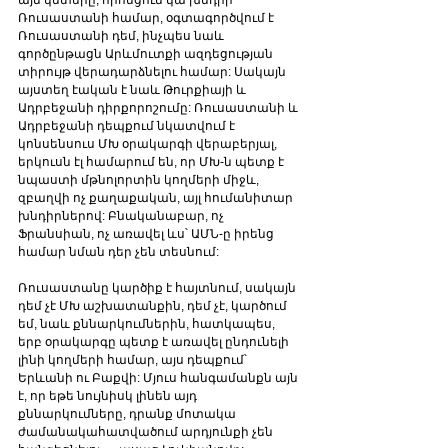
այն կետերը, որոնցում կա խնդիր 
Ռուսաստանի համար, օգտագործվում է 
Ռուսաստանի դեմ, ինչպես նաև 
գործընթացն Արևմուտքի ազդեցության 
տիրույթ վերադարձնելու համար: Սակայն 
այստեղ էական է նաև Թուրքիայի և 
Ադրբեջանի դիրքորոշումը: Ռուսաստանի և 
Ադրբեջանի դեպքում նկատվում է 
կոնսենսուս ՄԽ օրակարգի վերաբերյալ, 
երկուսն էլ համարում են, որ ՄԽ-ն պետք է 
նպաստի մթնոլորտին կողմերի միջև, 
զբաղվի ոչ քաղաքական, այլ հումանիտար 
խնդիրներով: Բնականաբար, ոչ 
Ֆրանսիան, ոչ առավել ևս՝ ԱՄՆ-ը իրենց 
համար նման դեր չեն տեսնում:
Ռուսաստանը կարծիք է հայտնում, սակայն 
դեմ չէ ՄԽ աշխատանքին, դեմ չէ, կարծում 
եմ, նաև քննարկումներին, հատկապես, 
երբ օրակարգը պետք է առավել ընդունելի 
լինի կողմերի համար, այս դեպքում՝ 
Երևանի ու Բաքվի: Մյուս հանգամանքն այն 
է, որ եթե նույնիսկ լինեն այդ 
քննարկումները, դրանք մոտակա 
ժամանակահատվածում արդյունքի չեն 