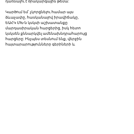
դառնալու է օրակարգային թեմա: 
Կարծում եմ՝ չկորցնելու համար այս 
ձևաչափը, հասկանալով իրավիճակը, 
ԵԱՀԿ ՄԽ-ն կսկսի աշխատանքը 
մարդասիրական հարցերից, իսկ հետո 
կսկսեն քննարկվել ամենախնդրահարույց 
հարցերը: Ինչպես տեսնում ենք, վերջին 
հայտարարությունները գերիների և 
ականազերծման մասին է: Այսինքն՝ 
կարգավիճակի հարցն այսօր 
կանխորոշում է ԵԱՀԿ ՄԽ ճակատագիրը»,- 
նման կարծիք հայտնեց վերլուծաբանը:
Comments
Write a comment...