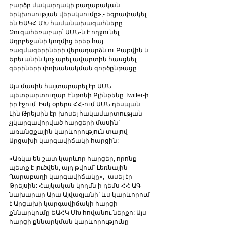
բարձր մակարդակի քաղաքական 
երկխոսության վերսկսումը»,- եզրափակել 
են ԵԱԿՀ ՄԽ համանախագահները: 
Զուգահեռաբար՝ ԱՄՆ-ն է ողջունել 
Ադրբեջանի կողմից երեք հայ 
ռազմագերիների վերադարձն ու Բաքվին և 
Երեւանին կոչ արել ավարտին հասցնել 
գերիների փոխանակման գործընթացը: 
Այս մասին հայտարարել էր ԱՄՆ 
պետքարտուղար Էնթոնի Բլինքենը Twitter-ի 
իր էջում: Իսկ օրերս ՀՀ-ում ԱՄՆ դեսպան 
Լին Թրեյսին էր խոսել հակամարտության 
չյկարգավորված հարցերի մասին՝ 
առանցքային կարևորություն տալով 
Արցախի կարգավիճակի հարցին:
«Առկա են շատ կարևոր հարցեր, որոնք 
պետք է լուծվեն, այդ թվում՝ Լեռնային 
Ղարաբաղի կարգավիճակը»,- ասել էր 
Թրեյսին: Հայկական կողմն ի դեմս ՀՀ ԱԳ 
նախարար Արա Այվազյանի՝ ևս կարևորում 
է Արցախի կարգավիճակի հարցի 
քննարկումը ԵԱՀԿ ՄԽ հովանու ներքո: Այս 
հարցի քննարկման կարևորությունը 