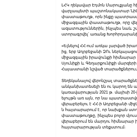
ԼՀԿ ղեկավար Էդմոն Մարուքյանը հ
վարչապետի պաշտոնակատար Նիկոլ
փաստաթուղթ, որն ինքը պատրաստվ
միջազգային փաստաթուղթ, որը վեր
ազատություններին, ինչպես նաև շ
ստորագրվել՝ առանց Խորհրդարանի
«Ելնելով ՀՀ-ում առկա լարված իրադ
ից, երբ Ադրբեջանի ԶՈւ ներկայաց
միջազգային իրավունքի հիմնարար 
Սյունիքի և Գեղարքունիքի մարզերի
Հայաստանի նշված տարածքներում
Տեղեկանալով վերոնշյալ տարածքնե
անկանխատեսելի են ու կարող են անդ
կառավարության 2021 թ. մայիսի 20
ելույթն առ այն, որ նա պատրաստ
վերաբերելու է ՀՀ-ի Ադրբեջանի մի
ն հայտարարում է, որ նախքան ստ
փաստաթուղթը, ինչպես բոլոր մյու
վերաբերում են մարդու հիմնարար ի
հայտարարության տեքստում։