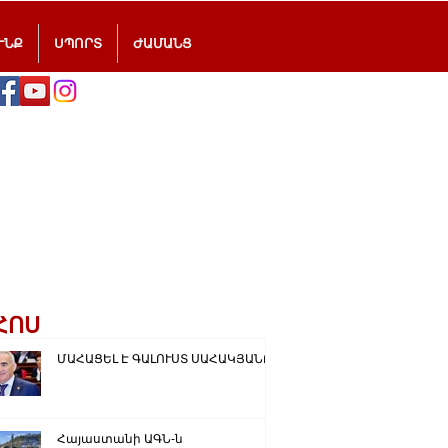
ՒՆՔ
ՍՊՈՐՏ
ԺԱՄԱՆՑ
ՀՈՍ
ՄԱՀԱՑԵԼ Է ԳԱԼՈՒՍՏ ՍԱՀԱԿՅԱՆԸ
Հայաստանի ԱԳՆ-ն