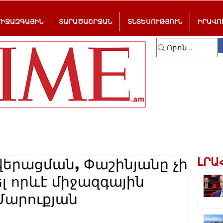
ՄԻՋԱԶԳԱՅԻՆ
ՏԱՐԱԾԱՇՐՋԱՆ
ՏՆՏԵՍՈՒԹՅՈՒՆ
ԻՐԱՎՈ
ԼՐԱ
վերացման, Փաշինյանը չի
լ որևէ միջազգային
Մարուքյան