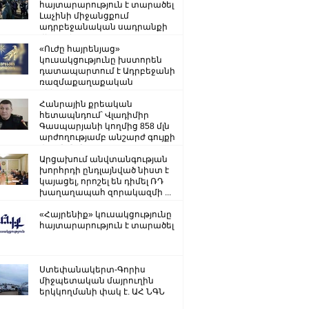
հայտարարություն է տարածել
Լաչինի միջանցքում
ադրբեջանական սադրանքի
վերաբերյալ
«Ուժը հայրենյաց»
կուսակցությունը խստորեն
դատապարտում է Ադրբեջանի
ռազմաքաղաքական
ղեկավարության.
Հանրային քրեական
հետապնդում՝ Վլադիմիր
Գասպարյանի կողմից 858 մլն
արժողությամբ անշարժ գույքի
վատնման..
Արցախում անվտանգության
խորհրդի ընդլայնված նիստ է
կայացել, որոշել են դիմել ՌԴ
խաղաղապահ զորակազմի ...
«Հայրենիք» կուսակցությունը
հայտարարություն է տարածել
Ստեփանակերտ-Գորիս
միջպետական մայրուղին
երկկողմանի փակ է. ԱՀ ՆԳՆ