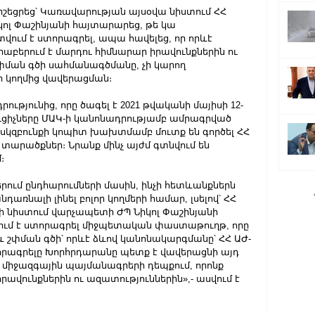
իշեցրեց՝ Կառավարության այսօվա նիստում ՀՀ 
 Փաշինյանի հայտարարեց, թե կա 
ում է ստորագրել, ապա հավելեց, որ որևէ 
աբերում է մարդու հիմնարար իրավունքներին ու 
փման գծի սահմանագծմանը, չի կարող 
 կողմից վավերացման։
րությունից, որը ծագել է 2021 թվականի մայիսի 12-
ուցիչները ՄԱԿ-ի կանոնադրությամբ ամրագրված 
սկզբունքի կոպիտ խախտմամբ մուտք են գործել ՀՀ 
 տարածքներ։ Նրանք մինչ այժմ գտնվում են 
։
րում ընդհարումների մասին, ինչի հետևանքներն 
առնալի լինել բոլոր կողմերի համար, լսելով՝ ՀՀ 
-ի նիստում վարչապետի ԺՊ Նիկոլ Փաշինյանի 
վում է ստորագրել միջպետական փաստաթուղթ, որը 
ջև շփման գծի՝ որևէ ձևով կանոնակարգմանը՝ ՀՀ ԱԺ-
որագրելը Խորհրդարանը պետք է վավերացնի այդ 
ս միջազգային պայմանագրերի դեպքում, որոնք 
րավունքներին ու ազատություններին»,- ասվում է 