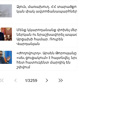
Ձյուն, մառախուղ․ ՀՀ տարածքում
կան փակ ավտոճանապարհներ
Մենք կկարողանանք փոխել մեր
ներկան ու երաշխավորել ապագա
Արցախի համար. Ռուբեն
Վարդանյան
«Ժողովուրդ». Արսեն Թորոսյանը
«սեւ ցուցակում» է հայտնվել. նրա
հետ հատուկենտ մարդիկ են
շփվում
1
/
3259