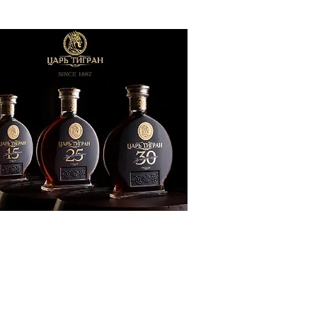
ՔԱԿԱՆՈՒԹՅՈՒՆ
ԶԳԱՅԻՆ
ԾԱՇՐՋԱՆ
ՍՈՒԹՅՈՒՆ
ՒՆՔ
Տ