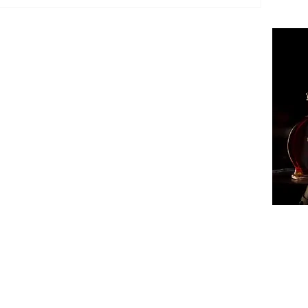
ՔԱՂԱ
ՄԻՋԱ
ՏԱՐԱ
ՏՆՏԵ
ԻՐԱՎՈ
ՍՊՈՐ