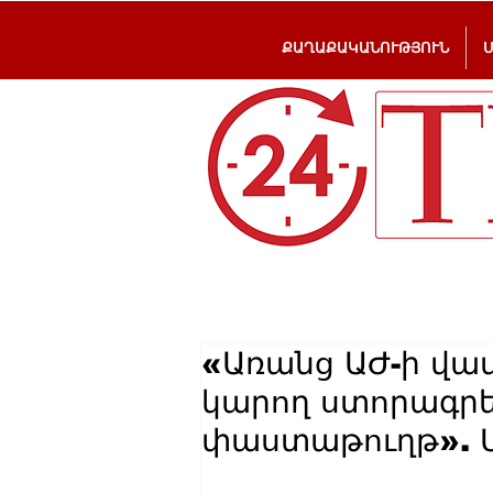
ՔԱՂԱՔԱԿԱՆՈՒԹՅՈՒՆ
«Առանց ԱԺ-ի վա
կարող ստորագրե
փաստաթուղթ». 