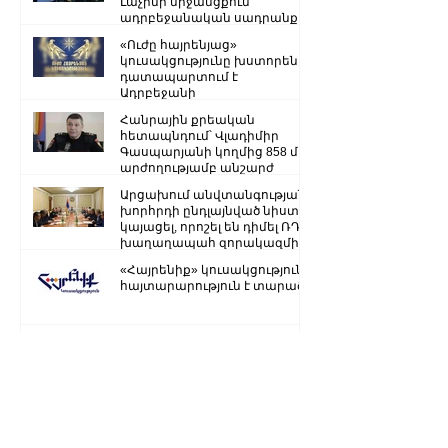
Լաչինի միջանցքում
ադրբեջանական սադրանքի
վերաբերյալ
«Ուժը հայրենյաց»
կուսակցությունը խստորեն
դատապարտում է
Ադրբեջանի
ռազմաքաղաքական
Հանրային քրեական
ղեկավարության.
հետապնդում՝ Վլադիմիր
Գասպարյանի կողմից 858 մլն
արժողությամբ անշարժ
գույքի վատնման..
Արցախում անվտանգության
խորհրդի ընդլայնված նիստ է
կայացել, որոշել են դիմել ՌԴ
խաղաղապահ զորակազմի ...
«Հայրենիք» կուսակցությունը
հայտարարություն է տարածել
Ստեփանակերտ-Գորիս
միջպետական մայրուղին
երկկողմանի փակ է. ԱՀ ՆԳՆ
Ձյուն, մառախուղ․ ՀՀ
տարածքում կան փակ