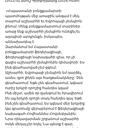
(2012) եւ Անուշ Գրիգորյանից (2014) հետո:
 «Հայաստանի բռնցքամարտի 
պատմության մեջ առաջին անգամ է մեկ 
տարում աշխարհի եւ Եվրոպայի չեմպիոն 
լինում: Մենք բռնցքամարտում տարիներ 
առաջ ենք աշխարհի չեմպիոն ունեցել եւ 
այսպիսի արդյունքն, իսկապես, 
աննախադեպ է:
Զարմանում եմ Հայաստանի 
բռնցքամարտի ֆեդերացիայի, 
ֆեդերացիայի նախագահի վրա, որ չի 
գալիս աշխարհի չեմպիոնին դիմավորի: Ես 
ինձ գնահատված չեմ զգում:
Աշխարհի, Եվրոպայի չեմպիոն եմ դարձել, 
ասես, զրո լինեն այս հաղթանակները: Չեն 
գնահատում: Եթե չեն գնահատում, կգնամ 
ուրիշ երկրի դրոշից հանդես կգամ:
Ինձ միշտ, ամեն օր զանգում եւ հրավիրում 
են այլ երկրի դրոշի տակ հանդես գալ: Եթե 
ինձ չեն գնահատում, ես կգնամ մեր երկրից: 
Այս գրառումը վերաբերում է ֆեդերացիայի 
նախագահ Հովհաննես Հովսեփյանին: 
Նրա ղեկավարման շրջանում աշխարհի 
ոսկե մեդալ չէր եղել: Նա պետք է գար, 