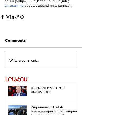
դիմավորեր»,- ասել է Էրիկ Իսրայելյանը՝ 
Նյուզ․am-ին
 մեկնաբանեով իր գրառումը:
Comments
Write a comment...
ԼՐԱՀՈՍ
ՄԱՀԱՑԵԼ Է ԳԱԼՈՒՍՏ
ՍԱՀԱԿՅԱՆԸ
Հայաստանի ԱԳՆ-ն
հայտարարություն է տարածել