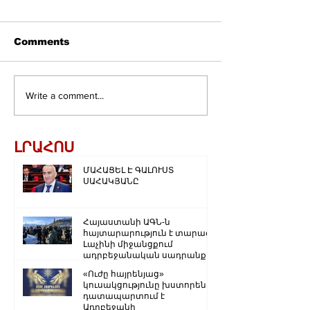
Comments
Write a comment...
ԼՐԱՀՈՍ
ՄԱՀԱՑԵԼ Է ԳԱԼՈՒՍՏ
ՍԱՀԱԿՅԱՆԸ
Հայաստանի ԱԳՆ-ն
հայտարարություն է տարածել
Լաչինի միջանցքում
ադրբեջանական սադրանքի
վերաբերյալ
«Ուժը հայրենյաց»
կուսակցությունը խստորեն
դատապարտում է
Ադրբեջանի