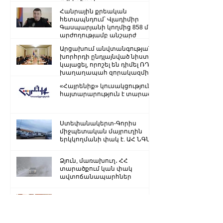
ռազմաքաղաքական
Հանրային քրեական
ղեկավարության.
հետապնդում՝ Վլադիմիր
Գասպարյանի կողմից 858 մլն
արժողությամբ անշարժ
գույքի վատնման..
Արցախում անվտանգության
խորհրդի ընդլայնված նիստ է
կայացել, որոշել են դիմել ՌԴ
խաղաղապահ զորակազմի ...
«Հայրենիք» կուսակցությունը
հայտարարություն է տարածել
Ստեփանակերտ-Գորիս
միջպետական մայրուղին
երկկողմանի փակ է. ԱՀ ՆԳՆ
Ձյուն, մառախուղ․ ՀՀ
տարածքում կան փակ
ավտոճանապարհներ
Մենք կկարողանանք փոխել
մեր ներկան ու երաշխավորել
ապագա Արցախի համար.
Ռուբեն Վարդանյան