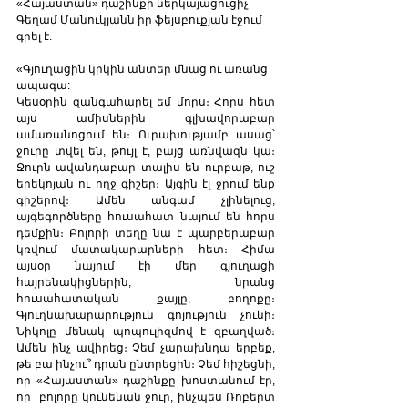
«Հայաստան» դաշինքի ներկայացուցիչ 
Գեղամ Մանուկյանն իր ֆեյսբուքյան էջում 
գրել է.
«Գյուղացին կրկին անտեր մնաց ու առանց 
ապագա:
Կեսօրին զանգահարել եմ մորս։ Հորս հետ 
այս ամիսներին գլխավորաբար 
ամառանոցում են։ Ուրախությամբ ասաց՝ 
ջուրը տվել են, թույլ է, բայց առնվազն կա։ 
Ջուրն ավանդաբար տալիս են ուրբաթ, ուշ 
երեկոյան ու ողջ գիշեր։ Այգին էլ ջրում ենք 
գիշերով։ Ամեն անգամ չլինելուց, 
այգեգործները հուսահատ նայում են հորս 
դեմքին։ Բոլորի տեղը նա է պարբերաբար 
կռվում մատակարարների հետ։ Հիմա 
այսօր նայում էի մեր գյուղացի 
հայրենակիցներին, նրանց 
հուսահատական քայլը, բողոքը։ 
Գյուղնախարարություն գոյություն չունի։ 
Նիկոլը մենակ պոպուլիզմով է զբաղված։ 
Ամեն ինչ ավիրեց։ Չեմ չարախնդա երբեք, 
թե բա ինչու՞ դրան ընտրեցին։ Չեմ հիշեցնի, 
որ «Հայաստան» դաշինքը խոստանում էր, 
որ  բոլորը կունենան ջուր, ինչպես Ռոբերտ 