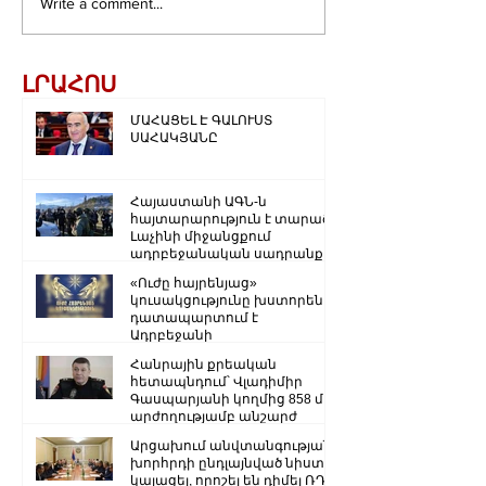
Write a comment...
ԼՐԱՀՈՍ
ՄԱՀԱՑԵԼ Է ԳԱԼՈՒՍՏ
ՍԱՀԱԿՅԱՆԸ
Հայաստանի ԱԳՆ-ն
հայտարարություն է տարածել
Լաչինի միջանցքում
ադրբեջանական սադրանքի
վերաբերյալ
«Ուժը հայրենյաց»
կուսակցությունը խստորեն
դատապարտում է
Ադրբեջանի
ռազմաքաղաքական
Հանրային քրեական
ղեկավարության.
հետապնդում՝ Վլադիմիր
Գասպարյանի կողմից 858 մլն
արժողությամբ անշարժ
գույքի վատնման..
Արցախում անվտանգության
խորհրդի ընդլայնված նիստ է
կայացել, որոշել են դիմել ՌԴ