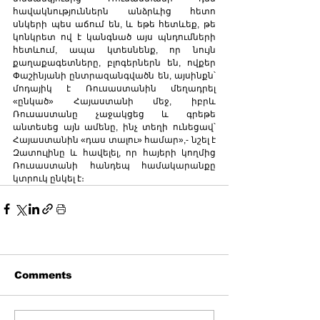
հավակնություններն անձրևից հետո 
սնկերի պես աճում են, և եթե հետևեք, թե 
կոնկրետ ով է կանգնած այս պնդումների 
հետևում, ապա կտեսնենք, որ նույն 
քաղաքագետները, բլոգերներն են, ովքեր 
Փաշինյանի ընտրազանգվածն են, այսինքն՝ 
մոդայիկ է Ռուսաստանին մեղադրել 
«ընկած» Հայաստանի մեջ, իբրև 
Ռուսաստանը չաջակցեց և գրեթե 
անտեսեց այն ամենը, ինչ տեղի ունեցավ՝ 
Հայաստանին «դաս տալու» համար»,- նշել է 
Զատուլինը և հավելել, որ հայերի կողմից 
Ռուսաստանի հանդեպ համակարանքը 
կտրուկ ընկել է։
Comments