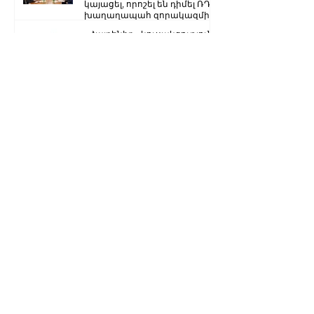
կայացել, որոշել են դիմել ՌԴ
խաղաղապահ զորակազմի ...
«Հայրենիք» կուսակցությունը
հայտարարություն է տարածել
Ստեփանակերտ-Գորիս
միջպետական մայրուղին
երկկողմանի փակ է. ԱՀ ՆԳՆ
Ձյուն, մառախուղ․ ՀՀ
տարածքում կան փակ
ավտոճանապարհներ
Մենք կկարողանանք փոխել
մեր ներկան ու երաշխավորել
ապագա Արցախի համար.
Ռուբեն Վարդանյան
«Ժողովուրդ». Արսեն
Թորոսյանը «սեւ ցուցակում» է
հայտնվել. նրա հետ
հատուկենտ մարդիկ են
շփվում
1
/
3259