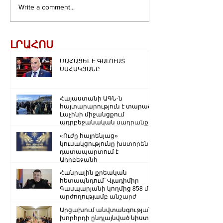
Write a comment...
ԼՐԱՀՈՍ
ՄԱՀԱՑԵԼ Է ԳԱԼՈՒՍՏ
ՍԱՀԱԿՅԱՆԸ
Հայաստանի ԱԳՆ-ն
հայտարարություն է տարածել
Լաչինի միջանցքում
ադրբեջանական սադրանքի
վերաբերյալ
«Ուժը հայրենյաց»
կուսակցությունը խստորեն
դատապարտում է
Ադրբեջանի
ռազմաքաղաքական
Հանրային քրեական
ղեկավարության.
հետապնդում՝ Վլադիմիր
Գասպարյանի կողմից 858 մլն
արժողությամբ անշարժ
գույքի վատնման..
Արցախում անվտանգության
խորհրդի ընդլայնված նիստ է