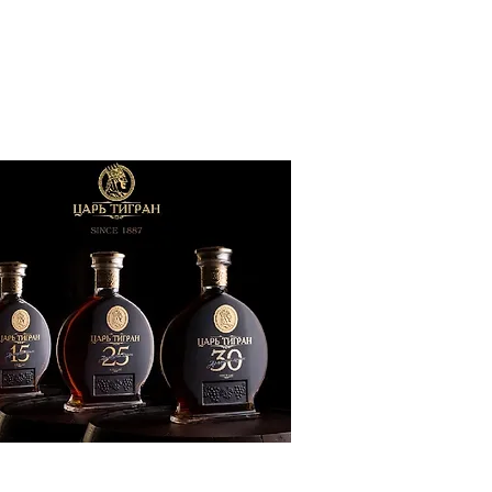
ՔԱԿԱՆՈՒԹՅՈՒՆ
ԶԳԱՅԻՆ