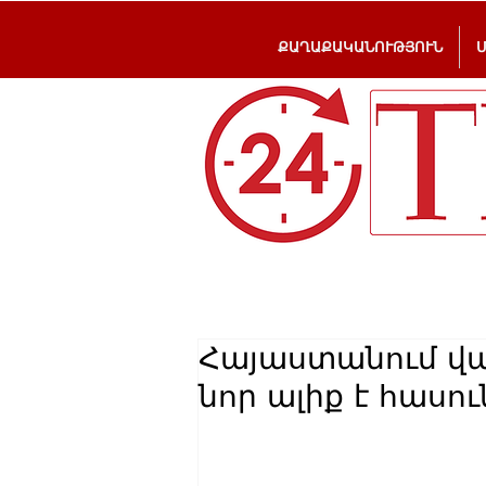
ՔԱՂԱՔԱԿԱՆՈՒԹՅՈՒՆ
Հայաստանում վա
նոր ալիք է հասո