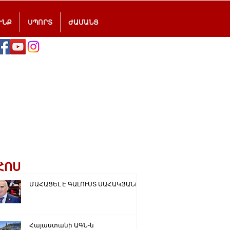
ՒՆՔ
ՍՊՈՐՏ
ԺԱՄԱՆՑ
ՀՈՍ
ՄԱՀԱՑԵԼ Է ԳԱԼՈՒՍՏ ՍԱՀԱԿՅԱՆԸ
Հայաստանի ԱԳՆ-ն