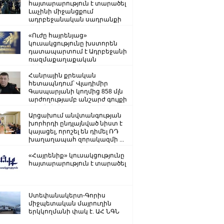
հայտարարություն է տարածել
Լաչինի միջանցքում
ադրբեջանական սադրանքի
վերաբերյալ
«Ուժը հայրենյաց»
կուսակցությունը խստորեն
դատապարտում է Ադրբեջանի
ռազմաքաղաքական
ղեկավարության.
Հանրային քրեական
հետապնդում՝ Վլադիմիր
Գասպարյանի կողմից 858 մլն
արժողությամբ անշարժ գույքի
վատնման..
Արցախում անվտանգության
խորհրդի ընդլայնված նիստ է
կայացել, որոշել են դիմել ՌԴ
խաղաղապահ զորակազմի ...
«Հայրենիք» կուսակցությունը
հայտարարություն է տարածել
Ստեփանակերտ-Գորիս
միջպետական մայրուղին
երկկողմանի փակ է. ԱՀ ՆԳՆ