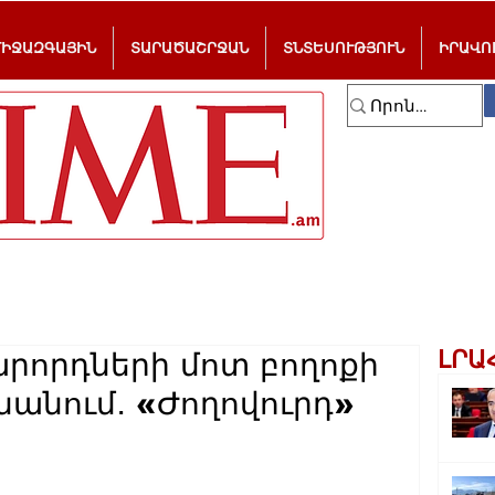
ՄԻՋԱԶԳԱՅԻՆ
ՏԱՐԱԾԱՇՐՋԱՆ
ՏՆՏԵՍՈՒԹՅՈՒՆ
ԻՐԱՎՈ
ԼՐԱ
րորդների մոտ բողոքի
ւնանում․ «Ժողովուրդ»