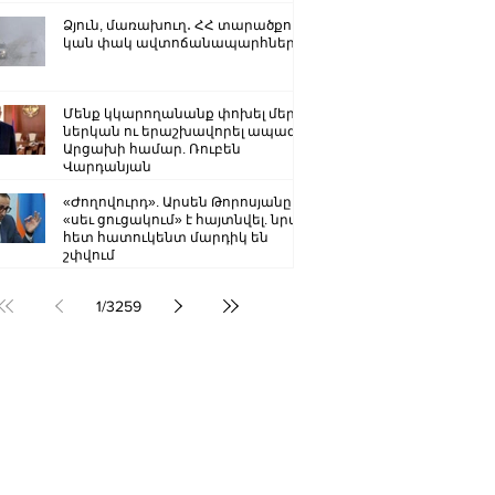
Ձյուն, մառախուղ․ ՀՀ տարածքում
կան փակ ավտոճանապարհներ
Մենք կկարողանանք փոխել մեր
ներկան ու երաշխավորել ապագա
Արցախի համար. Ռուբեն
Վարդանյան
«Ժողովուրդ». Արսեն Թորոսյանը
«սեւ ցուցակում» է հայտնվել. նրա
հետ հատուկենտ մարդիկ են
շփվում
1
/
3259