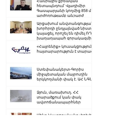
Հանրային քրեական
ղեկավարության.
հետապնդում՝ Վլադիմիր
Գասպարյանի կողմից 858 մլն
արժողությամբ անշարժ
գույքի վատնման..
Արցախում անվտանգության
խորհրդի ընդլայնված նիստ է
կայացել, որոշել են դիմել ՌԴ
խաղաղապահ զորակազմի ...
«Հայրենիք» կուսակցությունը
հայտարարություն է տարածել
Ստեփանակերտ-Գորիս
միջպետական մայրուղին
երկկողմանի փակ է. ԱՀ ՆԳՆ
Ձյուն, մառախուղ․ ՀՀ
տարածքում կան փակ
ավտոճանապարհներ
Մենք կկարողանանք փոխել
մեր ներկան ու երաշխավորել
ապագա Արցախի համար.
Ռուբեն Վարդանյան