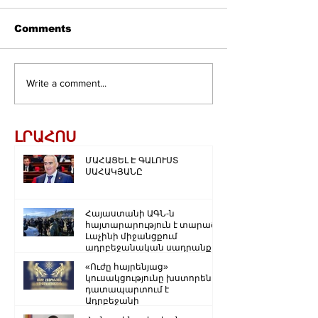
Comments
Write a comment...
ԼՐԱՀՈՍ
ՄԱՀԱՑԵԼ Է ԳԱԼՈՒՍՏ
ՍԱՀԱԿՅԱՆԸ
Հայաստանի ԱԳՆ-ն
հայտարարություն է տարածել
Լաչինի միջանցքում
ադրբեջանական սադրանքի
վերաբերյալ
«Ուժը հայրենյաց»
կուսակցությունը խստորեն
դատապարտում է
Ադրբեջանի
ռազմաքաղաքական