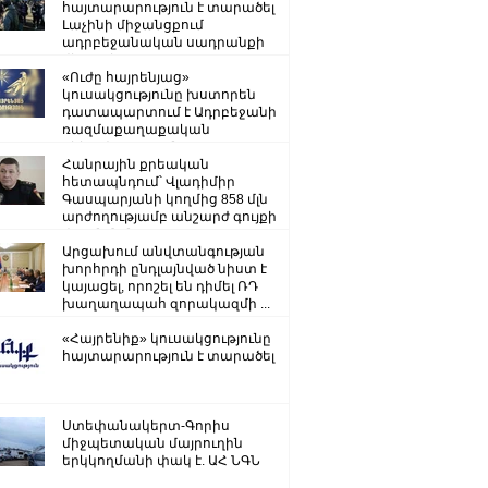
հայտարարություն է տարածել
Լաչինի միջանցքում
ադրբեջանական սադրանքի
վերաբերյալ
«Ուժը հայրենյաց»
կուսակցությունը խստորեն
դատապարտում է Ադրբեջանի
ռազմաքաղաքական
ղեկավարության.
Հանրային քրեական
հետապնդում՝ Վլադիմիր
Գասպարյանի կողմից 858 մլն
արժողությամբ անշարժ գույքի
վատնման..
Արցախում անվտանգության
խորհրդի ընդլայնված նիստ է
կայացել, որոշել են դիմել ՌԴ
խաղաղապահ զորակազմի ...
«Հայրենիք» կուսակցությունը
հայտարարություն է տարածել
Ստեփանակերտ-Գորիս
միջպետական մայրուղին
երկկողմանի փակ է. ԱՀ ՆԳՆ