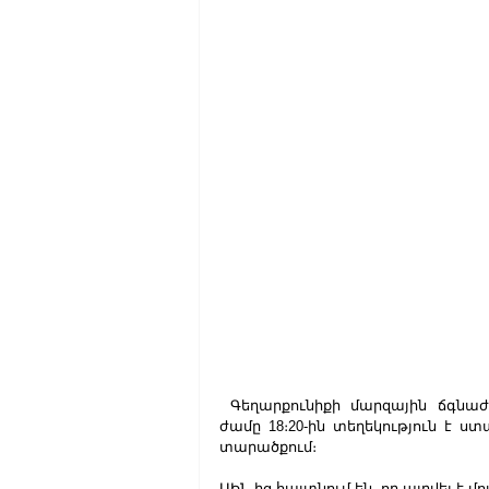
 Գեղարքունիքի մարզային ճգնաժամային կառավարման կենտրոն օգոստոսի 29-ին, 
ժամը 18։20-ին տեղեկություն է ստա
տարածքում։
ԱԻՆ-ից հայտնում են, որ այրվել է 