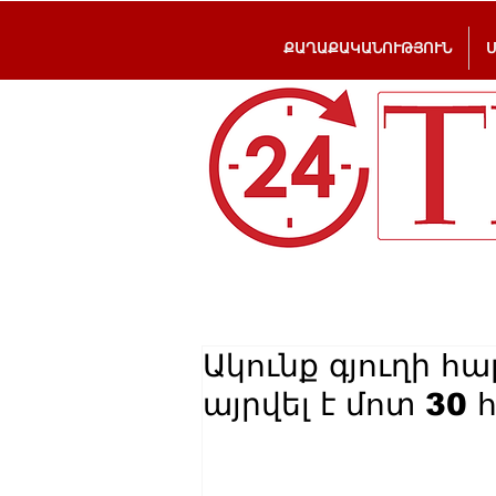
ՔԱՂԱՔԱԿԱՆՈՒԹՅՈՒՆ
Ակունք գյուղի 
այրվել է մոտ 30