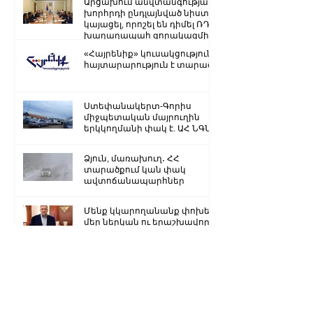
Արցախում անվտանգության
խորհրդի ընդլայնված նիստ է
կայացել, որոշել են դիմել ՌԴ
խաղաղապահ զորակազմի ...
«Հայրենիք» կուսակցությունը
հայտարարություն է տարածել
Ստեփանակերտ-Գորիս
միջպետական մայրուղին
երկկողմանի փակ է. ԱՀ ՆԳՆ
Ձյուն, մառախուղ․ ՀՀ
տարածքում կան փակ
ավտոճանապարհներ
Մենք կկարողանանք փոխել
մեր ներկան ու երաշխավորել
ապագա Արցախի համար.
Ռուբեն Վարդանյան
«Ժողովուրդ». Արսեն
Թորոսյանը «սեւ ցուցակում» է
հայտնվել. նրա հետ
հատուկենտ մարդիկ են
շփվում