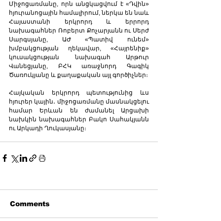
Միջոցառմանը, որն անցկացվում է «Դվին» 
հյուրանոցային համալիրում, ներկա են նաև 
Հայաստանի երկրորդ և երրորդ 
նախագահներ Ռոբերտ Քոչարյանն ու Սերժ 
Սարգսյանը, ԱԺ «Պատիվ ունեմ» 
խմբակցության ղեկավար, «Հայրենիք» 
կուսակցության նախագահ Արթուր 
Վանեցյանը, ԲՀԿ առաջնորդ Գագիկ 
Ծառուկյանը և քաղաքական այլ գործիչներ։ 
Հայկական երկրորդ պետությունից ևս 
հյուրեր կային․ միջոցառմանը մասնակցելու 
համար Երևան են ժամանել Արցախի 
նախկին նախագահներ Բակո Սահակյանն 
ու Արկադի Ղուկասյանը։
Comments