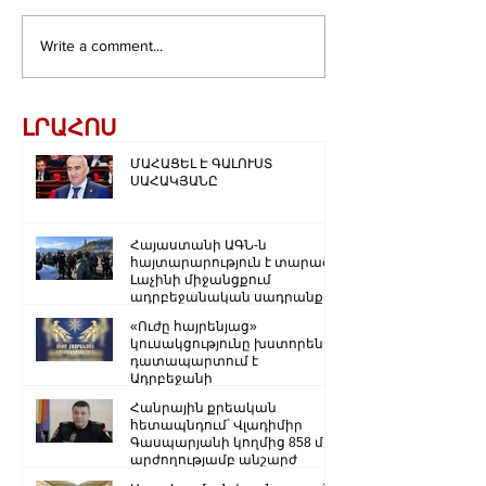
Write a comment...
ԼՐԱՀՈՍ
ՄԱՀԱՑԵԼ Է ԳԱԼՈՒՍՏ
ՍԱՀԱԿՅԱՆԸ
Հայաստանի ԱԳՆ-ն
հայտարարություն է տարածել
Լաչինի միջանցքում
ադրբեջանական սադրանքի
վերաբերյալ
«Ուժը հայրենյաց»
կուսակցությունը խստորեն
դատապարտում է
Ադրբեջանի
ռազմաքաղաքական
Հանրային քրեական
ղեկավարության.
հետապնդում՝ Վլադիմիր
Գասպարյանի կողմից 858 մլն
արժողությամբ անշարժ
գույքի վատնման..