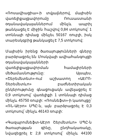
«Ռոսավիացիա»-ի տվյալներով, մայիսին 
վառելիքալցավորումը Ռուսաստանի 
օդանավակայաններում մինչև ապրիլ 
թանկացել Է միջին հաշվով 0,84 տոկոսով՝ 1 
տոննայի դիմաց մինչեւ 50167 ռուբլի, իսկ 
տարեսկզբից թանկացել Է 7,5 տոկոսով: 
Մայիսին իրենց ծառայությունների գները 
բարձրացրել են Մոսկվայի ավիահանգույցի 
օդանավակայանների 
վառելիքալցավորման համալիրների 
մեծամասնությունը: Այսպես, 
«Շերեմետեւո»-ում աշխատող «ԱԷՐՈ-
Շերեմետևո» բաժնետիրական 
ընկերությունը գնացուցակն ավելացրել Է 
0,9 տոկոսով՝ վառելիքի 1 տոննայի դիմաց 
մինչև 45750 ռուբլի: «Ռոսնեֆտ»-ի կառույցը՝ 
«ՌՆ-ԱԷրո» ՍՊԸ-ն, այն բարձրացրել Է 0,3 
տոկոսով՝ մինչև 46143 ռուբլի:
«Գազպրոմնեֆտ-ԱԷրո Շերմետևո» ՍՊԸ-ն 
ծառայության գինը, ընդհակառակը, 
նվազեցրել Է 2,8 տոկոսով՝ մինչև 44100 