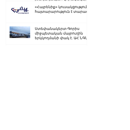
«Հայրենիք» կուսակցությունը
հայտարարություն է տարածել
Ստեփանակերտ-Գորիս
միջպետական մայրուղին
երկկողմանի փակ է. ԱՀ ՆԳՆ
Ձյուն, մառախուղ․ ՀՀ
տարածքում կան փակ
ավտոճանապարհներ
Մենք կկարողանանք փոխել
մեր ներկան ու երաշխավորել
ապագա Արցախի համար.
Ռուբեն Վարդանյան
«Ժողովուրդ». Արսեն
Թորոսյանը «սեւ ցուցակում» է
հայտնվել. նրա հետ
հատուկենտ մարդիկ են
շփվում
1
/
3259