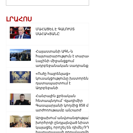
ԼՐԱՀՈՍ
ՄԱՀԱՑԵԼ Է ԳԱԼՈՒՍՏ
ՍԱՀԱԿՅԱՆԸ
Հայաստանի ԱԳՆ-ն
հայտարարություն է տարածել
Լաչինի միջանցքում
ադրբեջանական սադրանքի
վերաբերյալ
«Ուժը հայրենյաց»
կուսակցությունը խստորեն
դատապարտում է
Ադրբեջանի
ռազմաքաղաքական
Հանրային քրեական
ղեկավարության.
հետապնդում՝ Վլադիմիր
Գասպարյանի կողմից 858 մլն
արժողությամբ անշարժ
գույքի վատնման..
Արցախում անվտանգության
խորհրդի ընդլայնված նիստ է
կայացել, որոշել են դիմել ՌԴ
խաղաղապահ զորակազմի ...