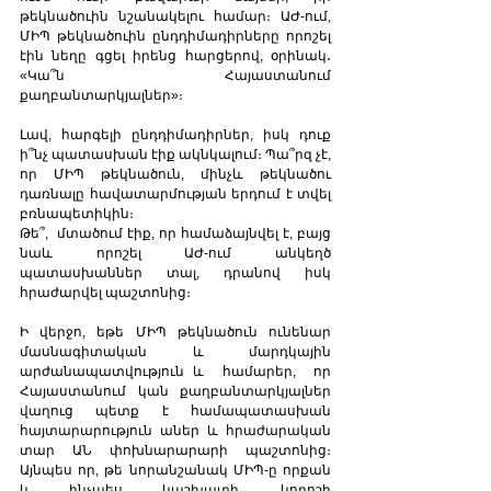
թեկնածուին նշանակելու համար։ ԱԺ-ում, 
ՄԻՊ թեկնածուին ընդդիմադիրները որոշել 
էին նեղը գցել իրենց հարցերով, օրինակ․ 
«Կա՞ն Հայաստանում  
քաղբանտարկյալներ»։
Լավ, հարգելի ընդդիմադիրներ, իսկ դուք 
ի՞նչ պատասխան էիք ակնկալում։ Պա՞րզ չէ, 
որ ՄԻՊ թեկնածուն, մինչև թեկնածու 
դառնալը հավատարմության երդում է տվել 
բռնապետիկին։
Թե՞,  մտածում էիք, որ համաձայնվել է, բայց 
նաև որոշել ԱԺ-ում անկեղծ 
պատասխաններ տալ, դրանով իսկ 
հրաժարվել պաշտոնից։
Ի վերջո, եթե ՄԻՊ թեկնածուն ունենար 
մասնագիտական և մարդկային 
արժանապատվություն և  համարեր,  որ 
Հայաստանում կան քաղբանտարկյալներ 
վաղուց պետք է համապատասխան 
հայտարարություն աներ և հրաժարական 
տար ԱՆ փոխնարարարի պաշտոնից։ 
Այնպես որ, թե նորանշանակ ՄԻՊ-ը որքան 
և ինչպես կաշխատի, կորոշի 