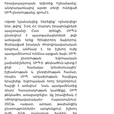
Իրավապաշտպան Ավետիք Իշխանյանը, 
անդրադառնալով այսօր տեղի ունեցած 
ՄԻՊ ընտրությանը, գրում է․
«Այսօր նշանակվեց, ներեցեք՝ «ընտրվեց» 
նոր, թվով  5-րդ ՀՀ Մարդու իրավունքների 
պաշտպանը։ Ըստ  օրենքի, ՄԻՊ-ն 
ընտրվում է պատգամավորների թվի 
առնվազն երեք հինգերորդ ձայներով։ 
Ցանկացած իրական ժողովրդավարական 
երկրում, անհնար է, որ իշխող ուժը 
պառլամենտում ունենա այդքան ձայն։ ՄԻՊ-
ի ընտրության եվրոպական 
չափանիշներով,  ՄԻՊ-ի  թեկնածուն պետք է 
լինի , համարյա կոնսեսուսային՝ 
իշխանության և ընդդիմության համար, 
որպես ՄԻՊ անկախության հավելյալ 
երաշխիք։ Եվրոպական որոշ երկրներում, 
հաշվի է առնվում  նաև պառլամենտից 
դուրս՝ հասարակության կարծիքը, ՄԻՊ 
թեկնածու առաջադրելիս։ Այլ իրավիճակ է 
«ժողովրդավարական» Հայաստանում։ 
2021թ․ «ազատ, արդար, թափանցիկ 
ընտրությունների» արդյունքում, իշխող 
ուժն ունի բավարար ձայներ, իր 