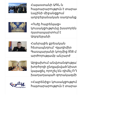
Հայաստանի ԱԳՆ-ն
հայտարարություն է տարածել
Լաչինի միջանցքում
ադրբեջանական սադրանքի
վերաբերյալ
«Ուժը հայրենյաց»
կուսակցությունը խստորեն
դատապարտում է
Ադրբեջանի
ռազմաքաղաքական
Հանրային քրեական
ղեկավարության.
հետապնդում՝ Վլադիմիր
Գասպարյանի կողմից 858 մլն
արժողությամբ անշարժ
գույքի վատնման..
Արցախում անվտանգության
խորհրդի ընդլայնված նիստ է
կայացել, որոշել են դիմել ՌԴ
խաղաղապահ զորակազմի ...
«Հայրենիք» կուսակցությունը
հայտարարություն է տարածել
Ստեփանակերտ-Գորիս
միջպետական մայրուղին
երկկողմանի փակ է. ԱՀ ՆԳՆ