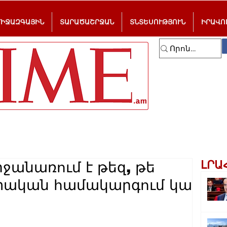
ՄԻՋԱԶԳԱՅԻՆ
ՏԱՐԱԾԱՇՐՋԱՆ
ՏՆՏԵՍՈՒԹՅՈՒՆ
ԻՐԱՎՈ
ԼՐԱ
րջանառում է թեզ, թե
ական համակարգում կա