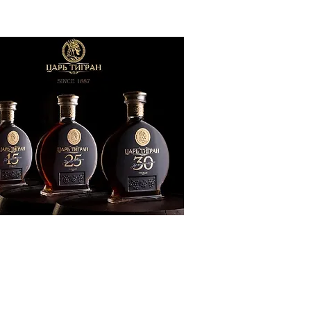
ՔԱԿԱՆՈՒԹՅՈՒՆ
ԶԳԱՅԻՆ
ԾԱՇՐՋԱՆ
ՍՈՒԹՅՈՒՆ
ՒՆՔ
Տ