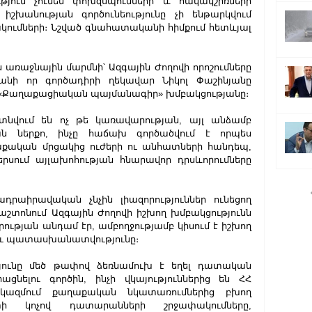
թյուն չունեն փոխզսպումների և հակակշիռների 
շխանության գործունեությունը չի ենթարկվում 
ումների։ Նշված գնահատականի հիմքում հետևյալ 
առաջնային մարմնի՝ Ազգային Ժողովի որոշումները 
անի որ գործադիրի ղեկավար Նիկոլ Փաշինյանը 
ղ «Քաղաքացիական պայմանագիր» խմբակցությանը։
գտնվում են ոչ թե կառավարության, այլ անձամբ 
 ներքո, ինչը հաճախ գործածվում է որպես 
քական մրցակից ուժերի ու անհատների հանդեպ, 
րսում այլախոհության հնարավոր դրսևորումները 
դրաիրավական չնչին լիազորություններ ունեցող 
ոնում Ազգային Ժողովի իշխող խմբակցությունն 
ության անդամ էր, ամբողջությամբ կիսում է իշխող 
ւ պատասխանատվությունը։
յունը մեծ թափով ձեռնամուխ է եղել դատական 
ցնելու գործին, ինչի վկայություններից են ՀՀ 
ազմում քաղաքական նկատառումներից բխող 
տի կոչով դատարանների շրջափակումները, 