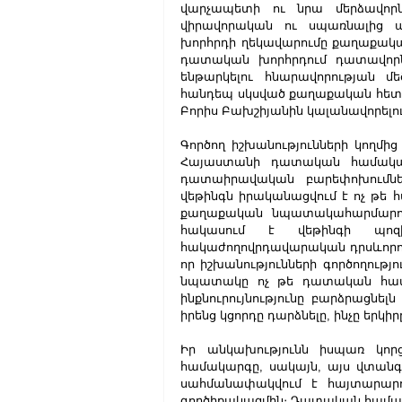
վարչապետի ու նրա մերձավորն
վիրավորական ու սպառնալից ա
խորհրդի ղեկավարումը քաղաքական
դատական խորհրդում դատավոր
ենթարկելու հնարավորության մ
հանդեպ սկսված քաղաքական հետա
Բորիս Բախշիյանին կալանավորելու 
Գործող իշխանությունների կողմի
Հայաստանի դատական համակարգ
դատաիրավական բարեփոխումներ
վեթինգն իրականացվում է ոչ թե հ
քաղաքական նպատակահարմարությա
հակասում է վեթինգի պոզ
հակաժողովրդավարական դրսևորում։
որ իշխանությունների գործողությու
նպատակը ոչ թե դատական համա
ինքնուրույնությունը բարձրացնե
իրենց կցորդը դարձնելը, ինչը երկի
Իր անկախությունն իսպառ կոր
համակարգը, սակայն, այս վտանգ
սահմանափակվում է հայտարարու
գործիքակազմին։ Դատական համակ