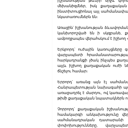
իշխանության թևերի միջև գոյու
մեխանիզմներ, իսկ քաղաքական ի
ինստիտուցիոնալ այլ սահմանափակ
նկատառումներն են։
Առաջին՝ իշխանության ձևավորման 
կանխորոշված են ի սկզբանե, ք
ամբողջապես վերահսկում է իշխո
Երկրորդ՝ ուժային կառույցները 
վարչապետի հրամանատարության
հարկադրանքի լծակ ինչպես քաղա
այլև իշխող քաղաքական ուժի նե
ճնշելու համար։
Երրորդ՝ առանց այն էլ սահմանա
Հանրապետության նախագահի պաշտ
առաջադրել է մարդու, ով կառավար
թիմի քաղաքական նպատակներն ո
Չորրորդ՝ քաղաքական իշխանութ
համակարգի անկախությունը վերա
սահմանադրական դատարանի կ
փոփոխությունները, վարչապե