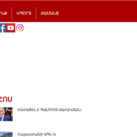
ՒՆՔ
ՍՊՈՐՏ
ԺԱՄԱՆՑ
ՀՈՍ
ՄԱՀԱՑԵԼ Է ԳԱԼՈՒՍՏ ՍԱՀԱԿՅԱՆԸ
Հայաստանի ԱԳՆ-ն