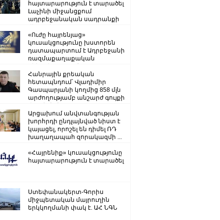
հայտարարություն է տարածել
Լաչինի միջանցքում
ադրբեջանական սադրանքի
վերաբերյալ
«Ուժը հայրենյաց»
կուսակցությունը խստորեն
դատապարտում է Ադրբեջանի
ռազմաքաղաքական
ղեկավարության.
Հանրային քրեական
հետապնդում՝ Վլադիմիր
Գասպարյանի կողմից 858 մլն
արժողությամբ անշարժ գույքի
վատնման..
Արցախում անվտանգության
խորհրդի ընդլայնված նիստ է
կայացել, որոշել են դիմել ՌԴ
խաղաղապահ զորակազմի ...
«Հայրենիք» կուսակցությունը
հայտարարություն է տարածել
Ստեփանակերտ-Գորիս
միջպետական մայրուղին
երկկողմանի փակ է. ԱՀ ՆԳՆ