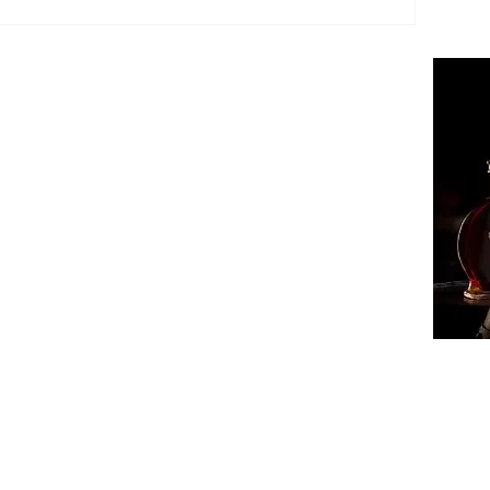
ՔԱՂԱ
ՄԻՋԱ
ՏԱՐԱ
ՏՆՏԵ
ԻՐԱՎՈ
ՍՊՈՐ