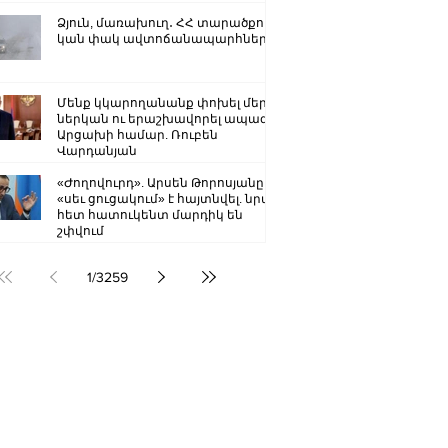
Ձյուն, մառախուղ․ ՀՀ տարածքում
կան փակ ավտոճանապարհներ
Մենք կկարողանանք փոխել մեր
ներկան ու երաշխավորել ապագա
Արցախի համար. Ռուբեն
Վարդանյան
«Ժողովուրդ». Արսեն Թորոսյանը
«սեւ ցուցակում» է հայտնվել. նրա
հետ հատուկենտ մարդիկ են
շփվում
1
/
3259