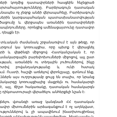
երի կողմից դատավորների հասցեին հնչեցրած 
րտահայտությունները, Բարձրագույն դատական 
ապես ոչ չեզոք անձի վերապահելը, Բարձրագույն 
ներին կարգապահական պատասխանատվության 
եծացումը և վերջապես առանձին դատավորների 
պնդումները, որոնցից ամենացայտունը դատավոր 
դեպքն էր։  
ց տևական ժամանակ շրջանառվում է այն թեզը, որ 
ում կա կոռուպցիա, որը պետք է վերացնել 
ի և վեթինգի միջոցով։ Հատկանշական է, որ 
ամակարգային բարեփոխումների միջոցով, այլ ըստ 
ն, առանձին ու տեղային լուծումներով, ինչը 
իտիվ բովանդակությանը և ունի հստակ 
 Ուստի, հաշվի առնելով վերոնշյալը, գտնում ենք, 
ններն այս ուղղությամբ ցույց են տալիս, որ նրանց 
կարգը կոռուպցիայից մաքրելն ու համակարգի 
լն է, այլ, ճիշտ հակառակը, դատական համակարգն 
րը դիկտատուրայի վերածելու անհերքելի նշան է։
ցնելու վտանգի առաջ կանգնած ՀՀ դատական 
ավոր միտումներին արձագանքում է ոչ ադեկվատ, 
թյուններով և չի ապավինում ինստիտուցիոնալ 
արգի անկախությունն ապահովելու, հետևապես և 