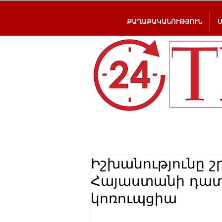
ՔԱՂԱՔԱԿԱՆՈՒԹՅՈՒՆ
Իշխանությունը շ
Հայաստանի դատ
կոռուպցիա