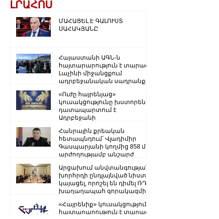
ԼՐԱՀՈՍ
ՄԱՀԱՑԵԼ Է ԳԱԼՈՒՍՏ
ՍԱՀԱԿՅԱՆԸ
Հայաստանի ԱԳՆ-ն
հայտարարություն է տարածել
Լաչինի միջանցքում
ադրբեջանական սադրանքի
վերաբերյալ
«Ուժը հայրենյաց»
կուսակցությունը խստորեն
դատապարտում է
Ադրբեջանի
ռազմաքաղաքական
Հանրային քրեական
ղեկավարության.
հետապնդում՝ Վլադիմիր
Գասպարյանի կողմից 858 մլն
արժողությամբ անշարժ
գույքի վատնման..
Արցախում անվտանգության
խորհրդի ընդլայնված նիստ է
կայացել, որոշել են դիմել ՌԴ
խաղաղապահ զորակազմի ...
«Հայրենիք» կուսակցությունը
հայտարարություն է տարածել