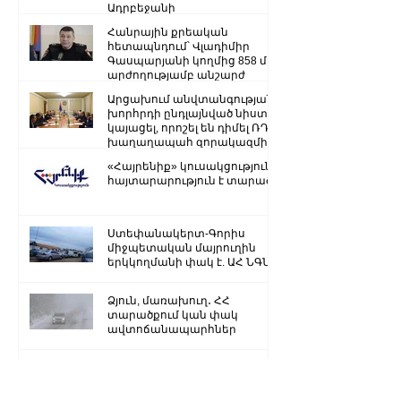
Ադրբեջանի
ռազմաքաղաքական
Հանրային քրեական
ղեկավարության.
հետապնդում՝ Վլադիմիր
Գասպարյանի կողմից 858 մլն
արժողությամբ անշարժ
գույքի վատնման..
Արցախում անվտանգության
խորհրդի ընդլայնված նիստ է
կայացել, որոշել են դիմել ՌԴ
խաղաղապահ զորակազմի ...
«Հայրենիք» կուսակցությունը
հայտարարություն է տարածել
Ստեփանակերտ-Գորիս
միջպետական մայրուղին
երկկողմանի փակ է. ԱՀ ՆԳՆ
Ձյուն, մառախուղ․ ՀՀ
տարածքում կան փակ
ավտոճանապարհներ
Մենք կկարողանանք փոխել
մեր ներկան ու երաշխավորել
ապագա Արցախի համար.