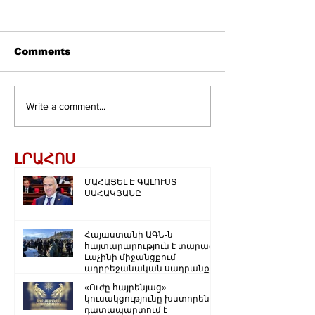
Comments
Write a comment...
ԼՐԱՀՈՍ
ՄԱՀԱՑԵԼ Է ԳԱԼՈՒՍՏ
ՍԱՀԱԿՅԱՆԸ
Հայաստանի ԱԳՆ-ն
հայտարարություն է տարածել
Լաչինի միջանցքում
ադրբեջանական սադրանքի
վերաբերյալ
«Ուժը հայրենյաց»
կուսակցությունը խստորեն
դատապարտում է