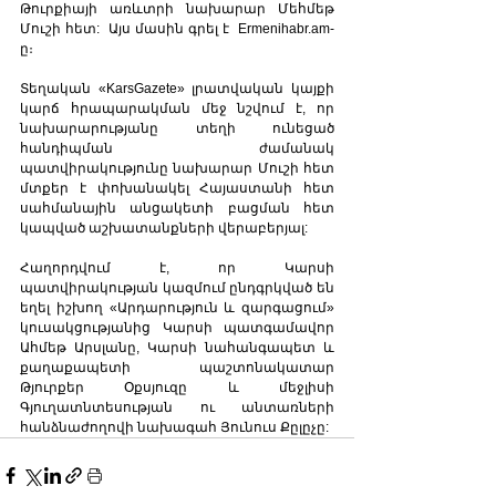
Թուրքիայի առևտրի նախարար Մեհմեթ 
Մուշի հետ:  Այս մասին գրել է  Ermenihabr.am-
ը։
Տեղական «KarsGazete» լրատվական կայքի 
կարճ հրապարակման մեջ նշվում է, որ 
նախարարությանը տեղի ունեցած 
հանդիպման ժամանակ 
պատվիրակությունը նախարար Մուշի հետ 
մտքեր է փոխանակել Հայաստանի հետ 
սահմանային անցակետի բացման հետ 
կապված աշխատանքների վերաբերյալ:
Հաղորդվում է, որ Կարսի 
պատվիրակության կազմում ընդգրկված են 
եղել իշխող «Արդարություն և զարգացում» 
կուսակցությանից Կարսի պատգամավոր 
Ահմեթ Արսլանը, Կարսի նահանգապետ և 
քաղաքապետի պաշտոնակատար 
Թյուրքեր Օքսյուզը և մեջլիսի 
Գյուղատնտեսության ու անտառների 
հանձնաժողովի նախագահ Յունուս Քըլըչը: