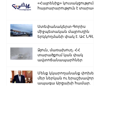
«Հայրենիք» կուսակցությունը
հայտարարություն է տարածել
Ստեփանակերտ-Գորիս
միջպետական մայրուղին
երկկողմանի փակ է. ԱՀ ՆԳՆ
Ձյուն, մառախուղ․ ՀՀ
տարածքում կան փակ
ավտոճանապարհներ
Մենք կկարողանանք փոխել
մեր ներկան ու երաշխավորել
ապագա Արցախի համար.
Ռուբեն Վարդանյան
«Ժողովուրդ». Արսեն
Թորոսյանը «սեւ ցուցակում» է
հայտնվել. նրա հետ
հատուկենտ մարդիկ են
շփվում
1
/
3259