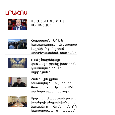
ԼՐԱՀՈՍ
ՄԱՀԱՑԵԼ Է ԳԱԼՈՒՍՏ
ՍԱՀԱԿՅԱՆԸ
Հայաստանի ԱԳՆ-ն
հայտարարություն է տարածել
Լաչինի միջանցքում
ադրբեջանական սադրանքի
վերաբերյալ
«Ուժը հայրենյաց»
կուսակցությունը խստորեն
դատապարտում է
Ադրբեջանի
ռազմաքաղաքական
Հանրային քրեական
ղեկավարության.
հետապնդում՝ Վլադիմիր
Գասպարյանի կողմից 858 մլն
արժողությամբ անշարժ
գույքի վատնման..
Արցախում անվտանգության
խորհրդի ընդլայնված նիստ է
կայացել, որոշել են դիմել ՌԴ
խաղաղապահ զորակազմի ...