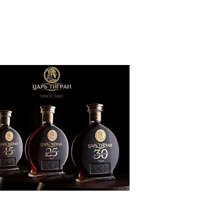
ՔԱԿԱՆՈՒԹՅՈՒՆ
ԶԳԱՅԻՆ