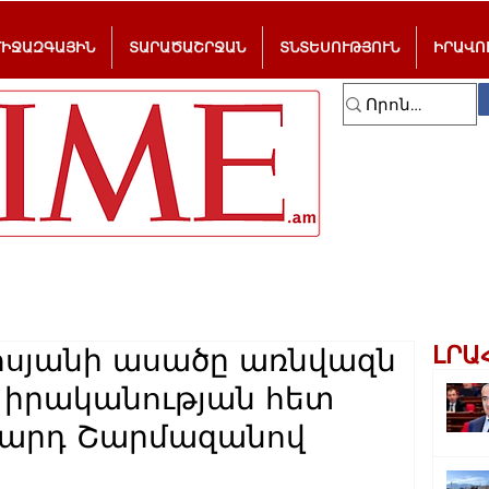
ՄԻՋԱԶԳԱՅԻՆ
ՏԱՐԱԾԱՇՐՋԱՆ
ՏՆՏԵՍՈՒԹՅՈՒՆ
ԻՐԱՎՈ
ԼՐԱ
ոսյանի ասածը առնվազն
ւ իրականության հետ
ուարդ Շարմազանով