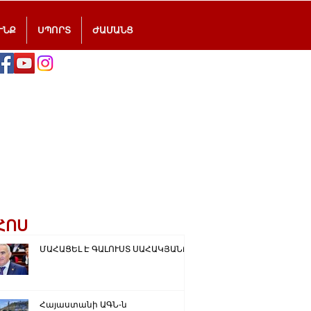
ՒՆՔ
ՍՊՈՐՏ
ԺԱՄԱՆՑ
ՀՈՍ
ՄԱՀԱՑԵԼ Է ԳԱԼՈՒՍՏ ՍԱՀԱԿՅԱՆԸ
Հայաստանի ԱԳՆ-ն