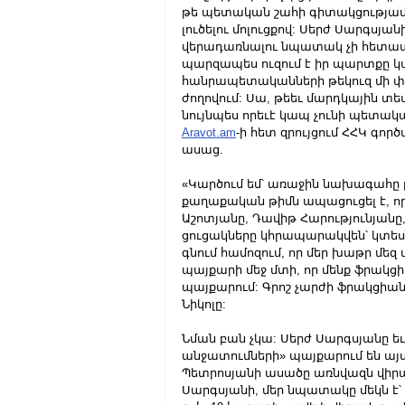
թե պետական շահի գիտակցությամբ
լուծելու մոլուցքով: Սերժ Սարգսյա
վերադառնալու նպատակ չի հետապնդ
պարզապես ուզում է իր պարտքը կ
հանրապետականների թեկուզ մի փո
ժողովում: Սա, թեեւ մարդկային տե
նույնպես որեւէ կապ չունի պետակա
Aravot.am
-ի հետ զրույցում ՀՀԿ գո
ասաց. 
«Կարծում եմ՝ առաջին նախագահը թյ
քաղաքական թիմն ապացուցել է, որ 
Աշոտյանը, Դավիթ Հարությունյանը,
ցուցակները կհրապարակվեն՝ կտեսն
գնում համոզում, որ մեր խաթր մեզ 
պայքարի մեջ մտի, որ մենք ֆրակցի
պայքարում: Գրոշ չարժի ֆրակցիան
Նիկոլը: 
Նման բան չկա: Սերժ Սարգսյանը ե
անջատումների» պայքարում են այս
Պետրոսյանի ասածը առնվազն վիրավ
Սարգսյանի, մեր նպատակը մեկն է՝