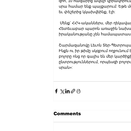
զոհ, 10 հազարից ավելի վիրավորում
սրա համար ենք պայքարում: Եթե
եւ փեշերից կկախվեինք, էլի:
 Մենք՝ ՀՀԿ-ականներս, մեր ղեկավարի փեշերից չենք կախվում, որ մեզ ցուցակ մտցնի: 
Հետեւաբար պարոն առաջին նախ
իրականությանը չեն համապատասխ
Շարմազանովը Լեւոն Տեր-Պետրոսյանի
Ինքն ու իր թիմը սկզբում ողջունու
բոլորը ոնց որ գալիս են մեր կարծիք
ընտրություններում, որպեսզի բոլ
սրան»:
Comments