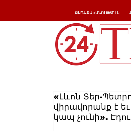
ՔԱՂԱՔԱԿԱՆՈՒԹՅՈՒՆ
«Լևոն Տեր-Պետր
վիրավորանք է ե
կապ չունի». Էդ