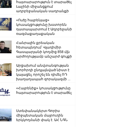
հայտարարություն է տարածել
Լաչինի միջանցքում
ադրբեջանական սադրանքի
վերաբերյալ
«Ուժը հայրենյաց»
կուսակցությունը խստորեն
դատապարտում է Ադրբեջանի
ռազմաքաղաքական
ղեկավարության.
Հանրային քրեական
հետապնդում՝ Վլադիմիր
Գասպարյանի կողմից 858 մլն
արժողությամբ անշարժ գույքի
վատնման..
Արցախում անվտանգության
խորհրդի ընդլայնված նիստ է
կայացել, որոշել են դիմել ՌԴ
խաղաղապահ զորակազմի ...
«Հայրենիք» կուսակցությունը
հայտարարություն է տարածել
Ստեփանակերտ-Գորիս
միջպետական մայրուղին
երկկողմանի փակ է. ԱՀ ՆԳՆ