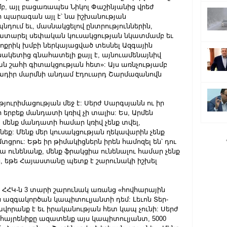
, այլ բացառապես Նիկոլ Փաշինյանից վրեժ 
նի պարագան այլ է՝ նա իշխանության 
ում եւ, մասնակցելով ընտրություններին, 
ատարել սեփական կուսակցության նկատմամբ եւ 
քրիկ խմբի ներկայացված տեսնել Ազգային 
սակետից գնահատելի քայլ է, այնուամենայնիվ 
ն շահի գիտակցության հետ»: Այս առնչությամբ 
րծադիր մարմնի անդամ Էդուարդ Շարմազանովն 
ուրիմացության մեջ է: Սերժ Սարգսյանն ու իր 
երբեք մանդատի կռիվ չի տալիս: Ես, Արմեն 
 մենք մանդատի համար կռիվ չենք տվել, 
եք: Մենք մեր կուսակցության ղեկավարին չենք 
մտցրու: Եթե իր թիմակիցներն իրեն համոզել են՝ դու 
ա ունենանք, մենք ֆրակցիա ունենալու համար չենք 
, եթե Հայաստանը պետք է շարունակի իշխել 
ւ ՀՀԿ-ն 3 տարի շարունակ առանց «հովհարային 
 ազգակործան կապիտուլյանտի դեմ: Լեւոն Տեր-
որանք է եւ իրականության հետ կապ չունի: Սերժ 
 հայրենիքը ազատենք այս կապիտուլյանտ, 5000 