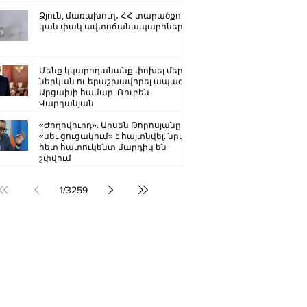
Ձյուն, մառախուղ․ ՀՀ տարածքում
կան փակ ավտոճանապարհներ
Մենք կկարողանանք փոխել մեր
ներկան ու երաշխավորել ապագա
Արցախի համար. Ռուբեն
Վարդանյան
«Ժողովուրդ». Արսեն Թորոսյանը
«սեւ ցուցակում» է հայտնվել. նրա
հետ հատուկենտ մարդիկ են
շփվում
1
/
3259