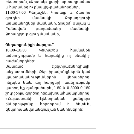
ռեստորան, «Արտակ» քարի արտադրամաս 
և հարակից ոչ բնակիչ-բաժանորդներ,
11։00-17։00 Գեղաշեն, Կոտայք և Հատիս 
գյուղեր մասնակի, Ձորաղբյուրի 
ամառանոցներ մասնակի, Ջրվեժ՝ Մայակ և 
Բանավան թաղամասեր մասնակի, 
Ձորաղբյուր գյուղ մասնակի,
Գեղարքունիքի մարզում՝
10։00–10։30 Գետաշեն համայնքն 
ամբողջոթյամբ և հարակից ոչ բնակիչ- 
բաժանորդներ:
Սպառած էլեկտրաէներգիայի, 
անջատումների, Ձեր իրավունքներին կամ 
պարտականություններին վերաբերող, 
ինչպես նաև այլ հարցերի առնչությամբ 
կարող եք զանգահարել 1-80 և 0 8000 0 180 
շուրջօրյա գործող հեռախոսահամարներով:
«Հայաստանի էլեկտրական ցանցեր» 
ընկերությունը հորդորում է հետևել 
էլեկտրաանվտանգության կանոններին: