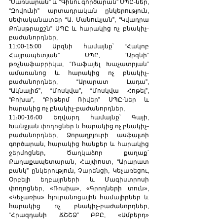
“Սառնարան” և “Գինու գործարան” ՍՊԸ-ներ, 
“Զովունի” արտադրական ընկերություն, 
սեփականատեր “Ա․ Մանուկյան”, “Կվադրա 
Քոնսթրաքշն” ՍՊԸ և հարակից ոչ բնակիչ-
բաժանորդներ,
11:00-15:00 Արզնի համայնք՝ “Հակոբ 
Հայրապետյան” ՍՊԸ, “Արզնի” 
թռչնաֆաբրիկա, “Ռաֆայել Խաչատրյան” 
ամառանոց և հարակից ոչ բնակիչ-
բաժանորդներ, “Արարատ Լադա”, 
“Ակնալիճ”, “Մոսկվա”, “Մոսկվա Հոթել”, 
“Բոխա”, “Բիթերմ Ռիվեր” ՍՊԸ-ներ և 
հարակից ոչ բնակիչ-բաժանորդներ,
11։00-16։00 Եղվարդ համայնք՝ Գայի, 
Խանջյան փողոցներ և հարակից ոչ բնակիչ- 
բաժանորդներ, Ձորաղբյուրի ասֆալտի 
գործարան, հարակից հանքեր և հարակից 
ջերմոցներ, Ծաղկաձոր քաղաք՝ 
Քաղաքապետարան, Հայփոստ, “Արարատ 
բանկ” ընկերություն, Չարենցի, Կեչառեցու, 
Օրբելի եղբայրների և Մագիստրոսի 
փողոցներ, «Ռոսիա», «Գրողների տուն», 
«Կեչառիս» հյուրանոցային համալիրներ և 
հարակից ոչ բնակիչ-բաժանորդներ, 
“Հրազդանի ՃՇՇՁ” ԲԲԸ, «Ամբերդ» 