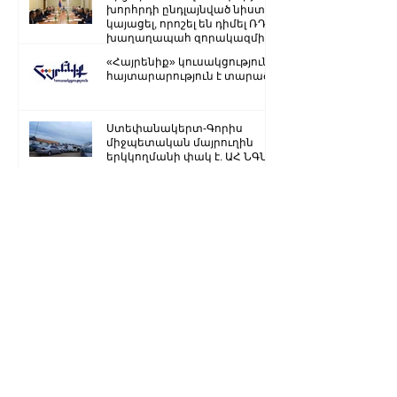
խորհրդի ընդլայնված նիստ է
կայացել, որոշել են դիմել ՌԴ
խաղաղապահ զորակազմի ...
«Հայրենիք» կուսակցությունը
հայտարարություն է տարածել
Ստեփանակերտ-Գորիս
միջպետական մայրուղին
երկկողմանի փակ է. ԱՀ ՆԳՆ
Ձյուն, մառախուղ․ ՀՀ
տարածքում կան փակ
ավտոճանապարհներ
Մենք կկարողանանք փոխել
մեր ներկան ու երաշխավորել
ապագա Արցախի համար.
Ռուբեն Վարդանյան
«Ժողովուրդ». Արսեն
Թորոսյանը «սեւ ցուցակում» է
հայտնվել. նրա հետ
հատուկենտ մարդիկ են
շփվում