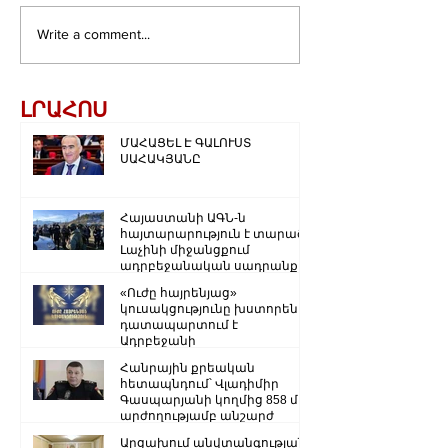
Write a comment...
ԼՐԱՀՈՍ
ՄԱՀԱՑԵԼ Է ԳԱԼՈՒՍՏ
ՍԱՀԱԿՅԱՆԸ
Հայաստանի ԱԳՆ-ն
հայտարարություն է տարածել
Լաչինի միջանցքում
ադրբեջանական սադրանքի
վերաբերյալ
«Ուժը հայրենյաց»
կուսակցությունը խստորեն
դատապարտում է
Ադրբեջանի
ռազմաքաղաքական
Հանրային քրեական
ղեկավարության.
հետապնդում՝ Վլադիմիր
Գասպարյանի կողմից 858 մլն
արժողությամբ անշարժ
գույքի վատնման..
Արցախում անվտանգության