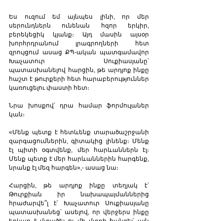
Ես ուզում եմ այնպես լինի, որ մեր 
սերունդներն ունենան հզոր երկիր, 
բերեկեցիկ կյանք։ Այդ մասին այսօր 
խորհրդրանում լրագրողների հետ 
զրույցում ասաց ՔՊ-ական պատգամավոր 
Խաչատուր Սուքիասյանը՝ 
պատասխանելով հարցին, թե արդյոք ինքը 
հաշտ է թուրքերի հետ հարաբերություններ 
կառուցելու փաստի հետ։   
Նրա խոսքով՝ դրա համար ֆորմուլաներ 
կան։ 
«Մենք պետք է հետևենք տարածաշրջանի 
զարգացումներին, գիտակից լինենք։ Մենք 
էլ պիտի օգտվենք, մեր հարևաններն էլ։ 
Մենք պետք է մեր հարևաններին հարգենք, 
նրանք էլ մեզ հարգեն»,- ասաց նա։   
Հարցին, թե արդյոք ինքը տեղյակ է՝ 
Թուրքիան իր նախապայմաններից 
հրաժարվե՞լ է՝ Խաչատուր Սուքիասյանը 
պատասխանեց՝ ասելով, որ վերջերս ինքը 
երկար է մտածել ու մի մտքի հանգել՝ այն 