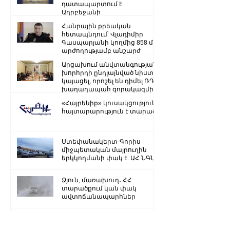
դատապարտում է
Ադրբեջանի
ռազմաքաղաքական
Հանրային քրեական
ղեկավարության.
հետապնդում՝ Վլադիմիր
Գասպարյանի կողմից 858 մլն
արժողությամբ անշարժ
գույքի վատնման..
Արցախում անվտանգության
խորհրդի ընդլայնված նիստ է
կայացել, որոշել են դիմել ՌԴ
խաղաղապահ զորակազմի ...
«Հայրենիք» կուսակցությունը
հայտարարություն է տարածել
Ստեփանակերտ-Գորիս
միջպետական մայրուղին
երկկողմանի փակ է. ԱՀ ՆԳՆ
Ձյուն, մառախուղ․ ՀՀ
տարածքում կան փակ
ավտոճանապարհներ
Մենք կկարողանանք փոխել
մեր ներկան ու երաշխավորել