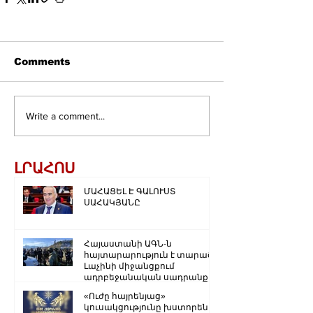
Comments
Write a comment...
ԼՐԱՀՈՍ
ՄԱՀԱՑԵԼ Է ԳԱԼՈՒՍՏ
ՍԱՀԱԿՅԱՆԸ
Հայաստանի ԱԳՆ-ն
հայտարարություն է տարածել
Լաչինի միջանցքում
ադրբեջանական սադրանքի
վերաբերյալ
«Ուժը հայրենյաց»
կուսակցությունը խստորեն