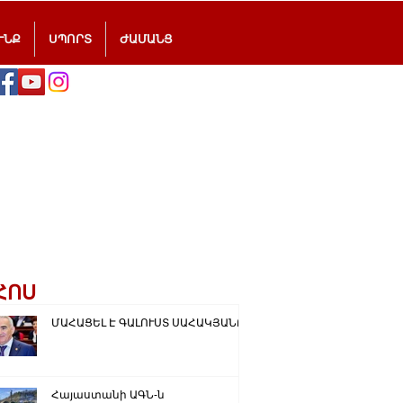
ՒՆՔ
ՍՊՈՐՏ
ԺԱՄԱՆՑ
ՀՈՍ
ՄԱՀԱՑԵԼ Է ԳԱԼՈՒՍՏ ՍԱՀԱԿՅԱՆԸ
Հայաստանի ԱԳՆ-ն