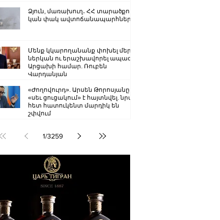
Ձյուն, մառախուղ․ ՀՀ տարածքում
կան փակ ավտոճանապարհներ
Մենք կկարողանանք փոխել մեր
ներկան ու երաշխավորել ապագա
Արցախի համար. Ռուբեն
Վարդանյան
«Ժողովուրդ». Արսեն Թորոսյանը
«սեւ ցուցակում» է հայտնվել. նրա
հետ հատուկենտ մարդիկ են
շփվում
1
/
3259