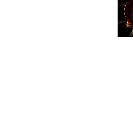
ՔԱՂԱ
ՄԻՋԱ
ՏԱՐԱ
ՏՆՏԵ
ԻՐԱՎՈ
ՍՊՈՐ
ԺԱՄԱ