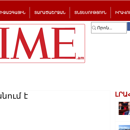
ՄԻՋԱԶԳԱՅԻՆ
ՏԱՐԱԾԱՇՐՋԱՆ
ՏՆՏԵՍՈՒԹՅՈՒՆ
ԻՐԱՎՈ
ԼՐԱ
նում է