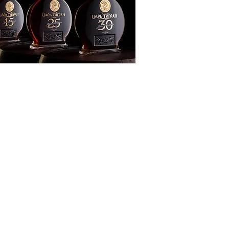
ՔԱԿԱՆՈՒԹՅՈՒՆ
ԶԳԱՅԻՆ
ԾԱՇՐՋԱՆ
ՍՈՒԹՅՈՒՆ
ՒՆՔ
Տ
ՆՑ