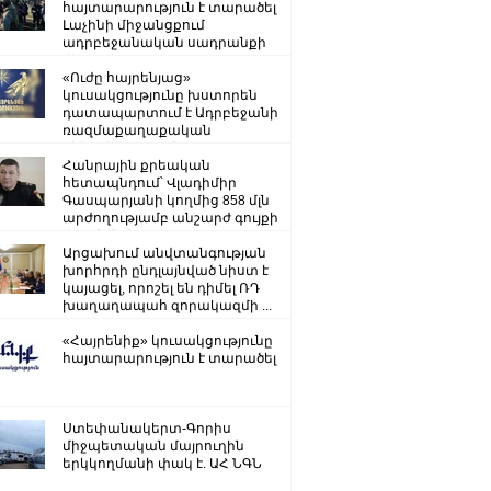
հայտարարություն է տարածել
Լաչինի միջանցքում
ադրբեջանական սադրանքի
վերաբերյալ
«Ուժը հայրենյաց»
կուսակցությունը խստորեն
դատապարտում է Ադրբեջանի
ռազմաքաղաքական
ղեկավարության.
Հանրային քրեական
հետապնդում՝ Վլադիմիր
Գասպարյանի կողմից 858 մլն
արժողությամբ անշարժ գույքի
վատնման..
Արցախում անվտանգության
խորհրդի ընդլայնված նիստ է
կայացել, որոշել են դիմել ՌԴ
խաղաղապահ զորակազմի ...
«Հայրենիք» կուսակցությունը
հայտարարություն է տարածել
Ստեփանակերտ-Գորիս
միջպետական մայրուղին
երկկողմանի փակ է. ԱՀ ՆԳՆ