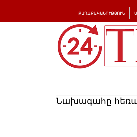
ՔԱՂԱՔԱԿԱՆՈՒԹՅՈՒՆ
Նախագահը հեռա