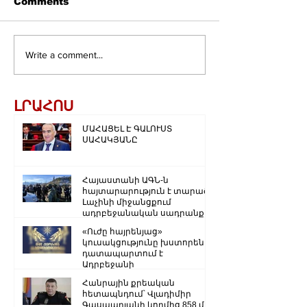
Comments
Write a comment...
ԼՐԱՀՈՍ
ՄԱՀԱՑԵԼ Է ԳԱԼՈՒՍՏ
ՍԱՀԱԿՅԱՆԸ
Հայաստանի ԱԳՆ-ն
հայտարարություն է տարածել
Լաչինի միջանցքում
ադրբեջանական սադրանքի
վերաբերյալ
«Ուժը հայրենյաց»
կուսակցությունը խստորեն
դատապարտում է
Ադրբեջանի
ռազմաքաղաքական
Հանրային քրեական
ղեկավարության.
հետապնդում՝ Վլադիմիր
Գասպարյանի կողմից 858 մլն