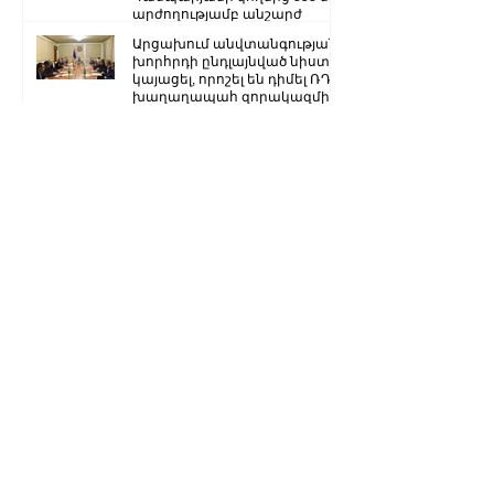
արժողությամբ անշարժ
գույքի վատնման..
Արցախում անվտանգության
խորհրդի ընդլայնված նիստ է
կայացել, որոշել են դիմել ՌԴ
խաղաղապահ զորակազմի ...
«Հայրենիք» կուսակցությունը
հայտարարություն է տարածել
Ստեփանակերտ-Գորիս
միջպետական մայրուղին
երկկողմանի փակ է. ԱՀ ՆԳՆ
Ձյուն, մառախուղ․ ՀՀ
տարածքում կան փակ
ավտոճանապարհներ
Մենք կկարողանանք փոխել
մեր ներկան ու երաշխավորել
ապագա Արցախի համար.
Ռուբեն Վարդանյան
«Ժողովուրդ». Արսեն
Թորոսյանը «սեւ ցուցակում» է
հայտնվել. նրա հետ