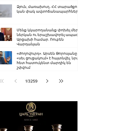
Ձյուն, մառախուղ․ ՀՀ տարածքում
կան փակ ավտոճանապարհներ
Մենք կկարողանանք փոխել մեր
ներկան ու երաշխավորել ապագա
Արցախի համար. Ռուբեն
Վարդանյան
«Ժողովուրդ». Արսեն Թորոսյանը
«սեւ ցուցակում» է հայտնվել. նրա
հետ հատուկենտ մարդիկ են
շփվում
1
/
3259