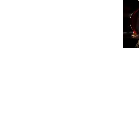
ՔԱՂԱ
ՄԻՋԱ
ՏԱՐԱ
ՏՆՏԵ
ԻՐԱՎՈ
ՍՊՈՐ
ԺԱՄԱ