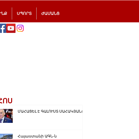
ՒՆՔ
ՍՊՈՐՏ
ԺԱՄԱՆՑ
ՀՈՍ
ՄԱՀԱՑԵԼ Է ԳԱԼՈՒՍՏ ՍԱՀԱԿՅԱՆԸ
Հայաստանի ԱԳՆ-ն