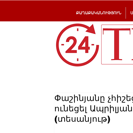
ՔԱՂԱՔԱԿԱՆՈՒԹՅՈՒՆ
Փաշինյանը չհիշե
ունեցել Ապրիլյա
(տեսանյութ)