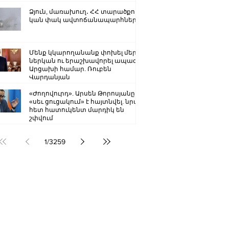
Ձյուն, մառախուղ․ ՀՀ տարածքում
կան փակ ավտոճանապարհներ
Մենք կկարողանանք փոխել մեր
ներկան ու երաշխավորել ապագա
Արցախի համար. Ռուբեն
Վարդանյան
«Ժողովուրդ». Արսեն Թորոսյանը
«սեւ ցուցակում» է հայտնվել. նրա
հետ հատուկենտ մարդիկ են
շփվում
1
/
3259