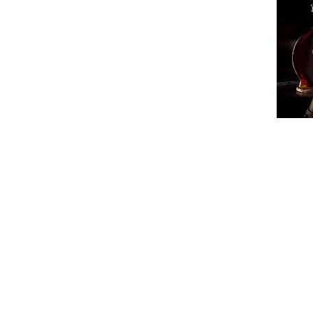
ՔԱՂԱ
ՄԻՋԱ
ՏԱՐԱ
ՏՆՏԵ
ԻՐԱՎՈ
ՍՊՈՐ
ԺԱՄԱ