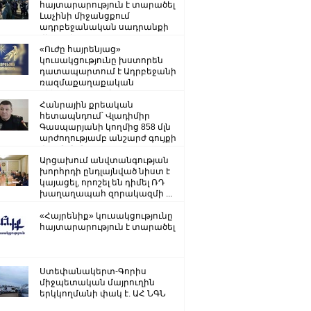
հայտարարություն է տարածել
Լաչինի միջանցքում
ադրբեջանական սադրանքի
վերաբերյալ
«Ուժը հայրենյաց»
կուսակցությունը խստորեն
դատապարտում է Ադրբեջանի
ռազմաքաղաքական
ղեկավարության.
Հանրային քրեական
հետապնդում՝ Վլադիմիր
Գասպարյանի կողմից 858 մլն
արժողությամբ անշարժ գույքի
վատնման..
Արցախում անվտանգության
խորհրդի ընդլայնված նիստ է
կայացել, որոշել են դիմել ՌԴ
խաղաղապահ զորակազմի ...
«Հայրենիք» կուսակցությունը
հայտարարություն է տարածել
Ստեփանակերտ-Գորիս
միջպետական մայրուղին
երկկողմանի փակ է. ԱՀ ՆԳՆ