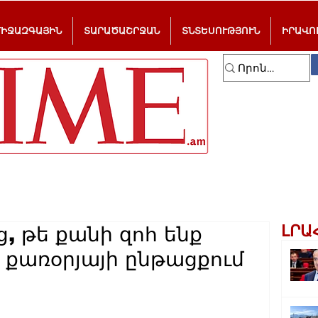
ՄԻՋԱԶԳԱՅԻՆ
ՏԱՐԱԾԱՇՐՋԱՆ
ՏՆՏԵՍՈՒԹՅՈՒՆ
ԻՐԱՎՈ
ԼՐԱ
ց, թե քանի զոհ ենք
ն քառօրյայի ընթացքում