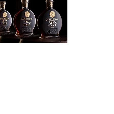
ՔԱԿԱՆՈՒԹՅՈՒՆ
ԶԳԱՅԻՆ
ԾԱՇՐՋԱՆ
ՍՈՒԹՅՈՒՆ
ՒՆՔ
Տ
ՆՑ