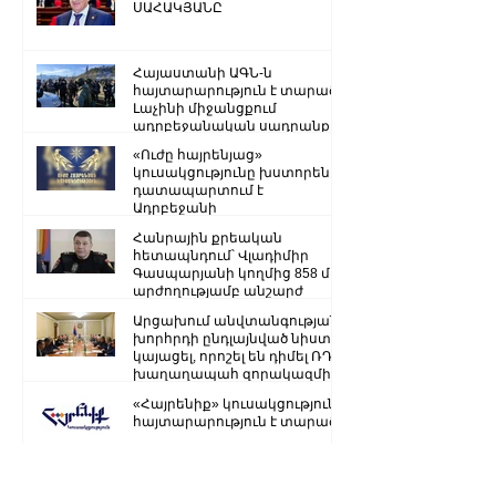
ՍԱՀԱԿՅԱՆԸ
Հայաստանի ԱԳՆ-ն
հայտարարություն է տարածել
Լաչինի միջանցքում
ադրբեջանական սադրանքի
վերաբերյալ
«Ուժը հայրենյաց»
կուսակցությունը խստորեն
դատապարտում է
Ադրբեջանի
ռազմաքաղաքական
Հանրային քրեական
ղեկավարության.
հետապնդում՝ Վլադիմիր
Գասպարյանի կողմից 858 մլն
արժողությամբ անշարժ
գույքի վատնման..
Արցախում անվտանգության
խորհրդի ընդլայնված նիստ է
կայացել, որոշել են դիմել ՌԴ
խաղաղապահ զորակազմի ...
«Հայրենիք» կուսակցությունը
հայտարարություն է տարածել
Ստեփանակերտ-Գորիս