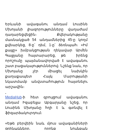
Երևանի ավագանու անդամ Լուսինե 
Մխոյանի լիազորությունները վաղաժամ  
դադարեցվեցին։ Քվերակությանը 
մասնակցած 54 անդամներից 45-ը կողմ 
քվեարկեց, 8-ը՝ դեմ, 1-ը՝ ձեռնպահ։ «Իմ 
քայլը» խմբակցության ղեկավար Արմեն 
Գալջյանը հայտարարեց, թե  իրենց 
որոշումը պայմանավորված է ավագանու 
շատ բացակայություններով։ Նշենք նաև, որ 
Մխոյանը չէր միացել նախկին 
քաղաքապետ Հայկ Մարությանի 
նկատմամբ անվստահություն հայտնելու 
արշավին։  
MediaHub
-ի հետ զրույցում ավագանու 
անդամ Իզաբելլա Աբգարյանը նշեց, որ 
Լուսինե Մխոյանը հղի է և գտնվել է 
ֆիզարձակուրդում։ 
«Եթե բերվեին նաև մյուս ավագանիների 
օրինակները, որոնք նույնքան 