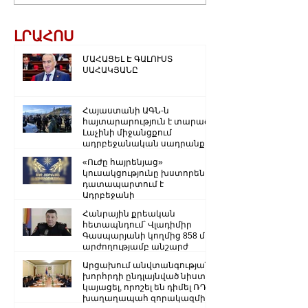
ԼՐԱՀՈՍ
ՄԱՀԱՑԵԼ Է ԳԱԼՈՒՍՏ
ՍԱՀԱԿՅԱՆԸ
Հայաստանի ԱԳՆ-ն
հայտարարություն է տարածել
Լաչինի միջանցքում
ադրբեջանական սադրանքի
վերաբերյալ
«Ուժը հայրենյաց»
կուսակցությունը խստորեն
դատապարտում է
Ադրբեջանի
ռազմաքաղաքական
Հանրային քրեական
ղեկավարության.
հետապնդում՝ Վլադիմիր
Գասպարյանի կողմից 858 մլն
արժողությամբ անշարժ
գույքի վատնման..
Արցախում անվտանգության
խորհրդի ընդլայնված նիստ է
կայացել, որոշել են դիմել ՌԴ
խաղաղապահ զորակազմի ...