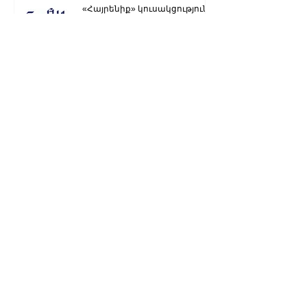
«Հայրենիք» կուսակցությունը
հայտարարություն է տարածել
Ստեփանակերտ-Գորիս
միջպետական մայրուղին
երկկողմանի փակ է. ԱՀ ՆԳՆ
Ձյուն, մառախուղ․ ՀՀ
տարածքում կան փակ
ավտոճանապարհներ
Մենք կկարողանանք փոխել
մեր ներկան ու երաշխավորել
ապագա Արցախի համար.
Ռուբեն Վարդանյան
«Ժողովուրդ». Արսեն
Թորոսյանը «սեւ ցուցակում» է
հայտնվել. նրա հետ
հատուկենտ մարդիկ են
շփվում
1
/
3259