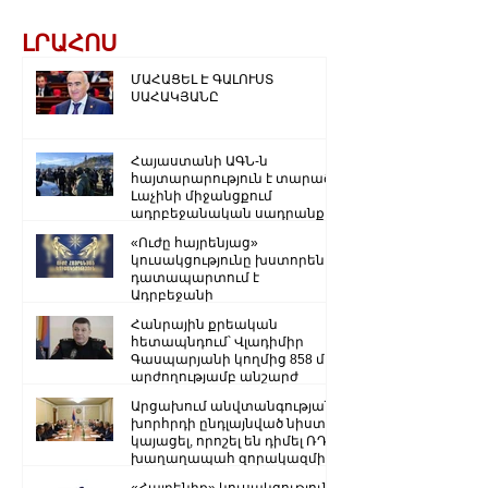
ԼՐԱՀՈՍ
ՄԱՀԱՑԵԼ Է ԳԱԼՈՒՍՏ
ՍԱՀԱԿՅԱՆԸ
Հայաստանի ԱԳՆ-ն
հայտարարություն է տարածել
Լաչինի միջանցքում
ադրբեջանական սադրանքի
վերաբերյալ
«Ուժը հայրենյաց»
կուսակցությունը խստորեն
դատապարտում է
Ադրբեջանի
ռազմաքաղաքական
Հանրային քրեական
ղեկավարության.
հետապնդում՝ Վլադիմիր
Գասպարյանի կողմից 858 մլն
արժողությամբ անշարժ
գույքի վատնման..
Արցախում անվտանգության
խորհրդի ընդլայնված նիստ է
կայացել, որոշել են դիմել ՌԴ
խաղաղապահ զորակազմի ...
«Հայրենիք» կուսակցությունը