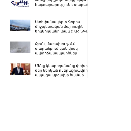
հայտարարություն է տարածել
Ստեփանակերտ-Գորիս
միջպետական մայրուղին
երկկողմանի փակ է. ԱՀ ՆԳՆ
Ձյուն, մառախուղ․ ՀՀ
տարածքում կան փակ
ավտոճանապարհներ
Մենք կկարողանանք փոխել
մեր ներկան ու երաշխավորել
ապագա Արցախի համար.
Ռուբեն Վարդանյան
«Ժողովուրդ». Արսեն
Թորոսյանը «սեւ ցուցակում» է
հայտնվել. նրա հետ
հատուկենտ մարդիկ են
շփվում
1
/
3259